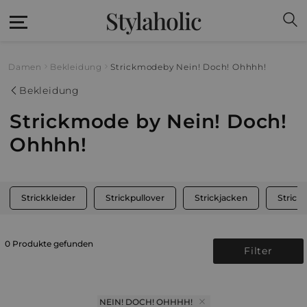
Stylaholic
Damen
Bekleidung
Strickmode
by Nein! Doch! Ohhhh!
Bekleidung
Strickmode by Nein! Doch!
Ohhhh!
Strickkleider
Strickpullover
Strickjacken
Strick
0 Produkte gefunden
Filter
NEIN! DOCH! OHHHH!