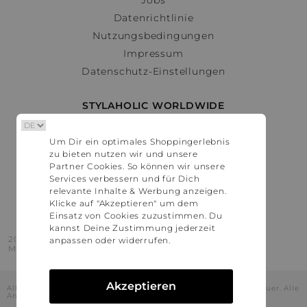
Datenrichtlinie
Nutzungsbedingungen
Impressum
Datenschutz-Einstellungen
STYLAHOLIC WORLDWIDE
Deutschland
Um Dir ein optimales Shoppingerlebnis
Österreich
zu bieten nutzen wir und unsere
Schweiz
Partner Cookies. So können wir unsere
France
Services verbessern und für Dich
relevante Inhalte & Werbung anzeigen.
United States
Klicke auf "Akzeptieren" um dem
Einsatz von Cookies zuzustimmen. Du
kannst Deine Zustimmung jederzeit
2016 - 2026 © Stylaholic.
anpassen oder widerrufen.
Made for you with love in munich.
Akzeptieren
Alle Preise inkl. der jeweils geltenden gesetzlichen Mehrwertsteuer. Alle
Angaben ohne Gewähr.