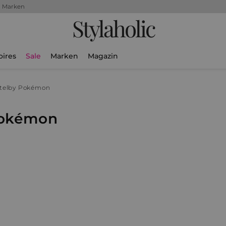
+ Marken
Stylaholic
oires
Sale
Marken
Magazin
tel
by Pokémon
Pokémon