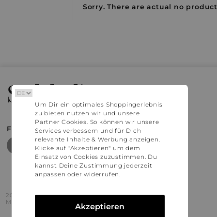
Sorry. There are actual no products
Stylaholic
Um Dir ein optimales Shoppingerlebnis
zu bieten nutzen wir und unsere
Partner Cookies. So können wir unsere
FIND MORE INSPIRATION
Services verbessern und für Dich
relevante Inhalte & Werbung anzeigen.
Klicke auf "Akzeptieren" um dem
Einsatz von Cookies zuzustimmen. Du
kannst Deine Zustimmung jederzeit
anpassen oder widerrufen.
2016 - 2026 © Stylaholic.
Made for you with love in munich.
Akzeptieren