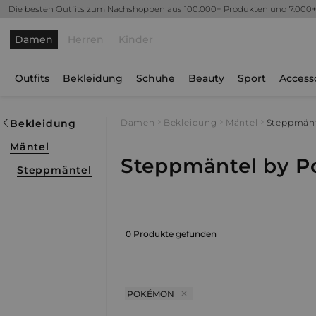
Die besten Outfits zum Nachshoppen aus 100.000+ Produkten und 7.000
Damen
Herren
Kinder
Outfits
Bekleidung
Schuhe
Beauty
Sport
Access
Bekleidung
Damen
Bekleidung
Mäntel
Steppmän
Mäntel
Steppmäntel by 
Steppmäntel
0 Produkte gefunden
POKÉMON