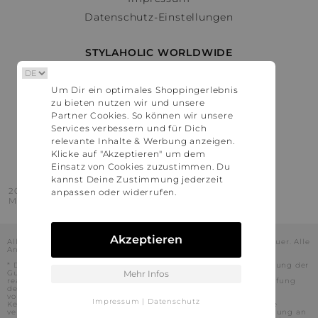
Datenschutz-Einstellungen
STYLAHOLIC WORLDWIDE
Deutschland
Um Dir ein optimales Shoppingerlebnis
Österreich
zu bieten nutzen wir und unsere
Schweiz
Partner Cookies. So können wir unsere
France
Services verbessern und für Dich
relevante Inhalte & Werbung anzeigen.
United States
Klicke auf "Akzeptieren" um dem
Einsatz von Cookies zuzustimmen. Du
kannst Deine Zustimmung jederzeit
2016 - 2026 © Stylaholic.
anpassen oder widerrufen.
Made for you with love in munich.
Akzeptieren
Alle Preise inkl. der jeweils geltenden gesetzlichen Mehrwertsteuer. Alle
Angaben ohne Gewähr.
* Die angezeigten Preise beinhalten Rabatte, die durch die Nutzung der
Gutschein-Codes auf den Seiten unserer Partner voraussichtlich
Mehr Infos
realisiert werden können. Stylaholic führt keine vollständige Prüfung
der Gutschein-Codes durch und es kann daher in Einzelfällen
vorkommen, dass die Gutscheine abweichend von unserem
Impressum
|
Datenschutz
Kenntnisstand bei dem jeweiligen Shop nicht oder nur teilweise
verwendet werden können. Darüber hinaus kann deren Verwendung an