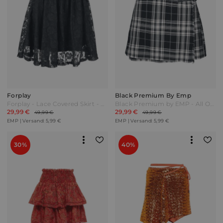
Forplay
Black Premium By Emp
Forplay - Lace Covered Skirt - Kurzer Rock - schwarz - EMP Exklusiv!
Black Premium by EMP - All Or Nothing - Kurzer Rock - schwarz|grau - EMP Exklusiv!
29,99 €
29,99 €
49,99 €
49,99 €
EMP | Versand: 5,99 €
EMP | Versand: 5,99 €
30%
40%