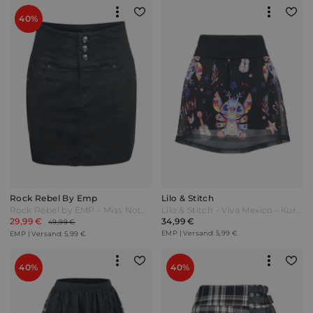
40%
Rock Rebel By Emp
Lilo & Stitch
Rock Rebel by EMP - Miss Nothing - Röcke - schwarz - exklusiv bei EMP
Lilo & Stitch - Viva Mexico - Kurzer Rock - multicolor - EMP Exklusiv! Bunt
29,99 €
34,99 €
49,99 €
EMP | Versand: 5,99 €
EMP | Versand: 5,99 €
40%
40%