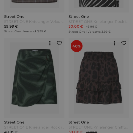
Street One
Street One
STREET ONE Knielanger Veloursrock mit Karomuster - silk brown Braun
STREET ONE Knielanger Rock in Wickel-Optik - Black Schwarz
59,99 €
30,00 €
49,99 €
Street One | Versand: 3,99 €
Street One | Versand: 3,99 €
40%
Street One
Street One
STREET ONE Knielanger Rock in Wickeloptik - deep bound green Grün
STREET ONE Knielanger Chiffonrock mit Print - molten earth Braun
49,99 €
30,00 €
49,99 €