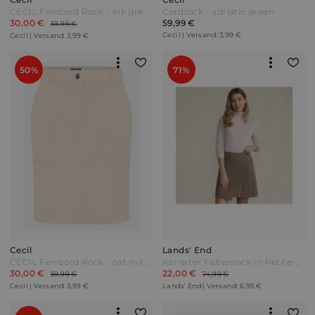
CECIL Feincord Rock - ink green Grün
Cordrock - adriatic green
30,00 €
59,99 €
59,99 €
Cecil | Versand: 3,99 €
Cecil | Versand: 3,99 €
50%
71%
Cecil
Lands' End
CECIL Feincord Rock - oat milk beige
Karierter Faltenrock in Petite-Größe Damen Beige by Lands' End
30,00 €
22,00 €
59,99 €
74,99 €
Cecil | Versand: 3,99 €
Lands' End | Versand: 6,95 €