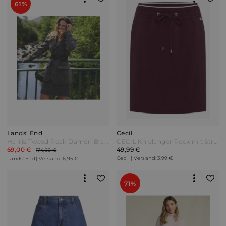
61%
Lands' End
Cecil
Harris Tweed Rock Damen Braun by Lands' End
CECIL Knielanger Rock mit Streifendetail - grape red Rot
69,00 €
49,99 €
174,99 €
Cecil | Versand: 3,99 €
Lands' End | Versand: 6,95 €
71%