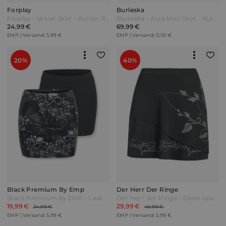
Forplay
Burleska
Forplay - Velvet Skirt - Kurzer Rock - schwarz
Burleska - Aura Mini Skirt - Kurzer Rock - schwarz
24,99 €
69,99 €
EMP | Versand: 5,99 €
EMP | Versand: 0,00 €
20%
40%
Black Premium By Emp
Der Herr Der Ringe
Black Premium by EMP - Ladies Skirts - Doppelpack - Rock - schwarz/grau
Der Herr der Ringe - Elven Leaves - Kurzer Rock - schwarz - EMP Exklusiv!
19,99 €
29,99 €
24,99 €
49,99 €
EMP | Versand: 5,99 €
EMP | Versand: 5,99 €