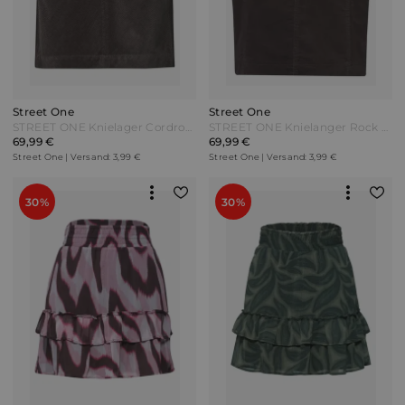
Street One
Street One
STREET ONE Knielager Cordrock mit Schnallendetail - black coffee Braun
STREET ONE Knielanger Rock aus Cord mit Taschen - black coffee Braun
69,99 €
69,99 €
Street One | Versand: 3,99 €
Street One | Versand: 3,99 €
30%
30%