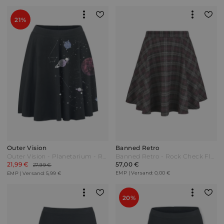
21%
Outer Vision
Banned Retro
Outer Vision - Planetarium - Rock - schwarz
Banned Retro - Rock Check Flared Skirt - Kurzer Rock - grau|lila
21,99 €
57,00 €
27,99 €
EMP | Versand: 0,00 €
EMP | Versand: 5,99 €
20%