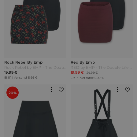
Rock Rebel By Emp
Red By Emp
Rock Rebel by EMP - The Double Life - Kurzer Rock - schwarz - EMP Exklusiv!
RED by EMP - The Double Life - Röcke - schwarz/bordeaux - exklusiv bei EMP
19,99 €
19,99 €
24,99 €
EMP | Versand: 5,99 €
EMP | Versand: 5,99 €
20%