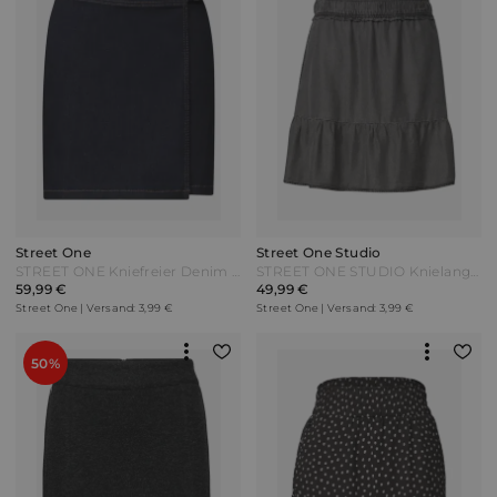
Street One
Street One Studio
STREET ONE Kniefreier Denim Rock in Wickeloptik - Rinse Blue washed Blau
STREET ONE STUDIO Knielanger Lyocellrock im Washed-Look - tencel grey Grau
59,99 €
49,99 €
Street One | Versand: 3,99 €
Street One | Versand: 3,99 €
50%