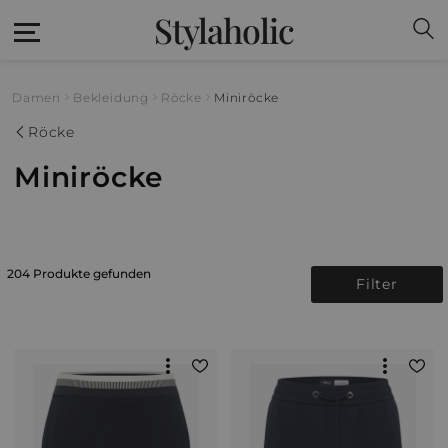
Stylaholic
Damen
Bekleidung
Röcke
Miniröcke
Röcke
Miniröcke
204 Produkte gefunden
Filter