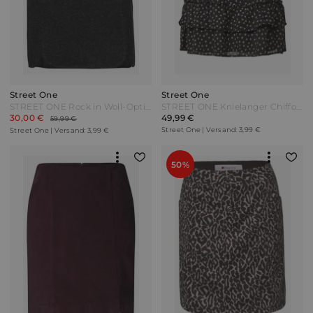
Street One
Street One
STREET ONE Rock in Woll-Optik - anthracite melange Grau
STREET ONE Knielanger Chiffonrock mit Print - black coffee Braun
30,00 €
49,99 €
59,99 €
Street One | Versand: 3,99 €
Street One | Versand: 3,99 €
50%