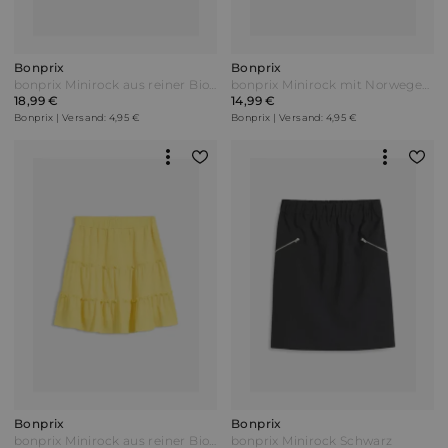
Bonprix
Bonprix
bonprix Minirock aus reiner Bio-Baumwolle Pink
bonprix Minirock mit Norwegermuster aus Baumwoll-Elasthan-Mix Blau
18,99 €
14,99 €
Bonprix | Versand: 4,95 €
Bonprix | Versand: 4,95 €
Bonprix
Bonprix
bonprix Minirock aus reiner Bio-Baumwolle Gelb
bonprix Minirock Schwarz