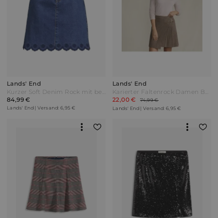
Lands' End
Lands' End
Kurzer Soft Denim Rock mit besticktem Saum Damen Blau by Lands' End
Karierter Faltenrock Damen Beige by Lands' End
84,99 €
22,00 €
74,99 €
Lands' End | Versand: 6,95 €
Lands' End | Versand: 6,95 €