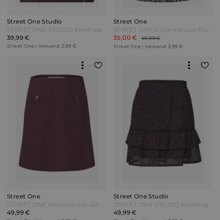
Street One Studio
Street One
STREET ONE STUDIO Kniefreier Rock aus Cord mit Schlitzdetail - very berry Lila
STREET ONE Rock mit Leo-Muster - molten earth Braun
39,99 €
35,00 €
69,99 €
Street One | Versand: 3,99 €
Street One | Versand: 3,99 €
Street One
Street One Studio
STREET ONE Minirock mit aufgesetzten Taschen - rustic rouge Rot
STREET ONE STUDIO Knielanger Chiffonrock mit Leo-Print - very berry Lila
49,99 €
49,99 €