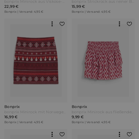
bonprix Minirock aus Viskose-Mix Grau
bonprix Strickrock aus reiner Baumwolle Beige
22,99 €
15,99 €
Bonprix | Versand: 4,95 €
Bonprix | Versand: 4,95 €
Bonprix
Bonprix
bonprix Minirock mit Norwegermuster aus Baumwoll-Elasthan-Mix Rot
bonprix Minirock aus fließender Viskose Rot
16,99 €
9,99 €
Bonprix | Versand: 4,95 €
Bonprix | Versand: 4,95 €