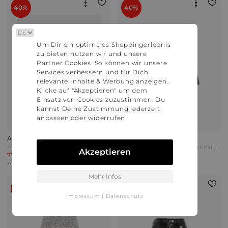
40%
40%
Um Dir ein optimales Shoppingerlebnis
zu bieten nutzen wir und unsere
Partner Cookies. So können wir unsere
Services verbessern und für Dich
relevante Inhalte & Werbung anzeigen.
Klicke auf "Akzeptieren" um dem
Einsatz von Cookies zuzustimmen. Du
kannst Deine Zustimmung jederzeit
anpassen oder widerrufen.
Alanui
Agolde
Alanui Minirock Daisy aus Baumwolle Bunt
Agolde Minirock aus Lederimitat Schwarz
Akzeptieren
774,00 €
197,00 €
1.290,00 €
329,00 €
Mytheresa | Versand: 0,00 €
Mytheresa | Versand: 0,00 €
Mehr Infos
60%
Impressum
|
Datenschutz