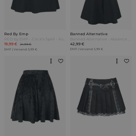
Red By Emp
Banned Alternative
RED by EMP - Circe's Spell - Kurzer Rock - schwarz - EMP Exklusiv!
Banned Alternative - Absence Of Light Skirt - Kurzer Rock - schwarz
19,99 €
42,99 €
24,99 €
EMP | Versand: 5,99 €
EMP | Versand: 5,99 €