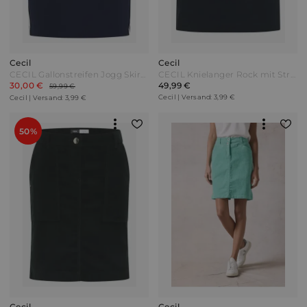
Cecil
Cecil
CECIL Gallonstreifen Jogg Skirt - urban dark blue Blau
CECIL Knielanger Rock mit Streifendetail - universal blue Blau
30,00 €
49,99 €
59,99 €
Cecil | Versand: 3,99 €
Cecil | Versand: 3,99 €
50%
Cecil
Cecil