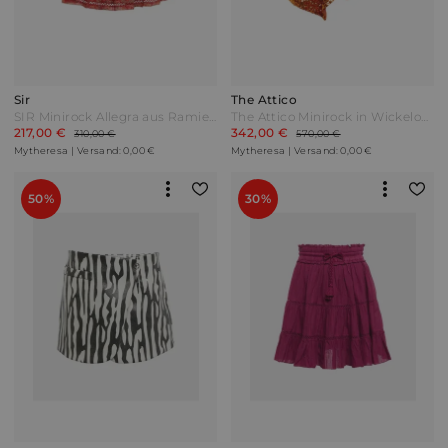
Sir
The Attico
SIR Minirock Allegra aus Ramie Bunt
The Attico Minirock in Wickeloptik Orange
217,00 €
342,00 €
310,00 €
570,00 €
Mytheresa | Versand: 0,00 €
Mytheresa | Versand: 0,00 €
50%
30%