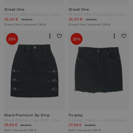
Street One
Street One
STREET ONE Knielanger Rock aus Chiffon mit Print - clouded blush Pink
STREET ONE Knielanger Rock aus Chiffon mit Volants - deep bound green Grün
35,00 €
35,00 €
49,99 €
49,99 €
Street One | Versand: 3,99 €
Street One | Versand: 3,99 €
33%
20%
Black Premium By Emp
Forplay
Black Premium by EMP - Short Skirt with decorative Buckles - Kurzer Rock - schwarz - EMP Exklusiv!
Forplay - Helena - Kurzer Rock - schwarz
39,99 €
27,99 €
59,99 €
34,99 €
EMP | Versand: 5,99 €
EMP | Versand: 5,99 €