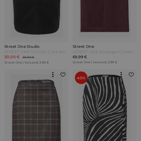
Street One Studio
Street One
STREET ONE STUDIO Cord-Rock mit Gallonstreifen - Black Schwarz
STREET ONE Knielager Cordrock mit Schnallendetail - rustic rouge Rot
30,00 €
69,99 €
59,99 €
Street One | Versand: 3,99 €
Street One | Versand: 3,99 €
40%