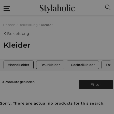
Stylaholic
Damen
Bekleidung
Kleider
Bekleidung
Kleider
Abendkleider
Brautkleider
Cocktailkleider
Freiz
0 Produkte gefunden
Filter
Sorry. There are actual no products for this search.