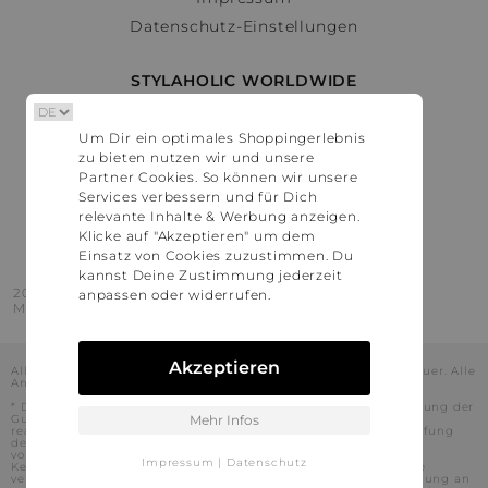
Datenschutz-Einstellungen
STYLAHOLIC WORLDWIDE
Deutschland
Um Dir ein optimales Shoppingerlebnis
Österreich
zu bieten nutzen wir und unsere
Schweiz
Partner Cookies. So können wir unsere
France
Services verbessern und für Dich
relevante Inhalte & Werbung anzeigen.
United States
Klicke auf "Akzeptieren" um dem
Einsatz von Cookies zuzustimmen. Du
kannst Deine Zustimmung jederzeit
2016 - 2026 © Stylaholic.
anpassen oder widerrufen.
Made for you with love in munich.
Akzeptieren
Alle Preise inkl. der jeweils geltenden gesetzlichen Mehrwertsteuer. Alle
Angaben ohne Gewähr.
* Die angezeigten Preise beinhalten Rabatte, die durch die Nutzung der
Gutschein-Codes auf den Seiten unserer Partner voraussichtlich
Mehr Infos
realisiert werden können. Stylaholic führt keine vollständige Prüfung
der Gutschein-Codes durch und es kann daher in Einzelfällen
vorkommen, dass die Gutscheine abweichend von unserem
Impressum
|
Datenschutz
Kenntnisstand bei dem jeweiligen Shop nicht oder nur teilweise
verwendet werden können. Darüber hinaus kann deren Verwendung an