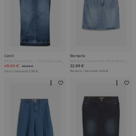
Cecil
Bonprix
Midi-Jeansrock - mid blue used wash
bonprix Jeansrock Mid Waist Low Stretch Blau
49,00 €
22,99 €
69,99 €
Bonprix | Versand: 4,95 €
Cecil | Versand: 3,99 €