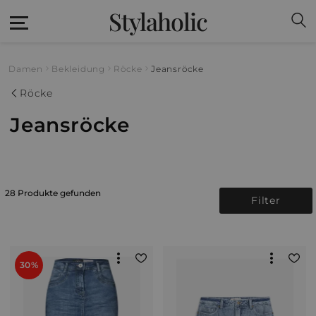
Stylaholic
Damen
Bekleidung
Röcke
Jeansröcke
Röcke
Jeansröcke
28 Produkte gefunden
Filter
30%