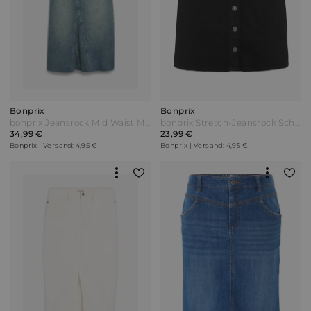
Bonprix
Bonprix
bonprix Jeansrock Mid Waist Maxi Length Blau
bonprix Stretch-Jeansrock Schwarz
34,99 €
23,99 €
Bonprix | Versand: 4,95 €
Bonprix | Versand: 4,95 €