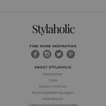
Stylaholic
FIND MORE INSPIRATION
ABOUT STYLAHOLIC
Newsletter
Jobs
Datenrichtlinie
Nutzungsbedingungen
Impressum
Datenschutz-Einstellungen