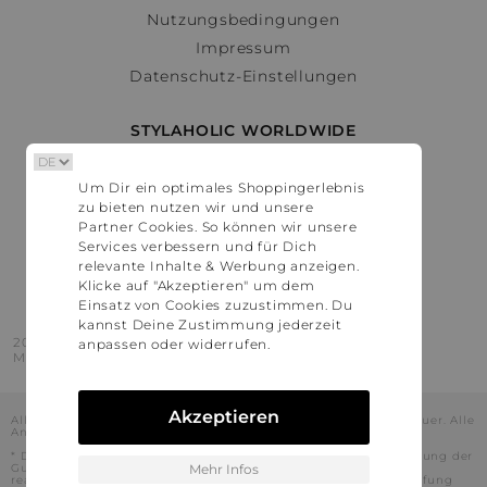
Nutzungsbedingungen
Impressum
Datenschutz-Einstellungen
STYLAHOLIC WORLDWIDE
Deutschland
Um Dir ein optimales Shoppingerlebnis
Österreich
zu bieten nutzen wir und unsere
Schweiz
Partner Cookies. So können wir unsere
France
Services verbessern und für Dich
relevante Inhalte & Werbung anzeigen.
United States
Klicke auf "Akzeptieren" um dem
Einsatz von Cookies zuzustimmen. Du
kannst Deine Zustimmung jederzeit
2016 - 2026 © Stylaholic.
anpassen oder widerrufen.
Made for you with love in munich.
Akzeptieren
Alle Preise inkl. der jeweils geltenden gesetzlichen Mehrwertsteuer. Alle
Angaben ohne Gewähr.
* Die angezeigten Preise beinhalten Rabatte, die durch die Nutzung der
Gutschein-Codes auf den Seiten unserer Partner voraussichtlich
Mehr Infos
realisiert werden können. Stylaholic führt keine vollständige Prüfung