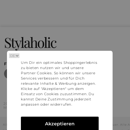
Stylaholic
Um Dir ein optimales Shoppingerlebnis
FIND MORE INSPIRATION
zu bieten nutzen wir und unsere
Partner Cookies. So können wir unsere
Services verbessern und für Dich
relevante Inhalte & Werbung anzeigen.
Klicke auf "Akzeptieren" um dem
Einsatz von Cookies zuzustimmen. Du
kannst Deine Zustimmung jederzeit
2016 - 2026 © Stylaholic.
anpassen oder widerrufen.
Made for you with love in munich.
Akzeptieren
Alle Preise inkl. der jeweils geltenden gesetzlichen Mehrwertsteuer. All