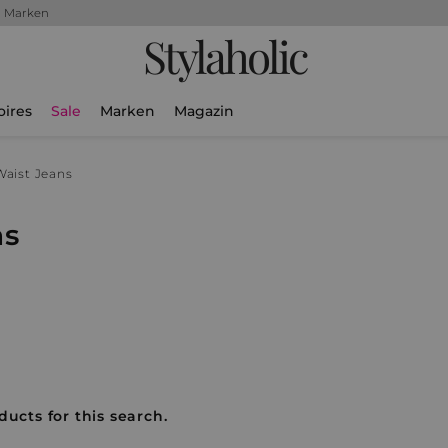
+ Marken
Stylaholic
oires
Sale
Marken
Magazin
aist Jeans
ns
ducts for this search.