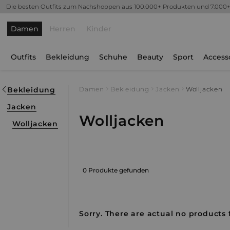
Die besten Outfits zum Nachshoppen aus 100.000+ Produkten und 7.000
Damen
Herren
Kinder
Outfits
Bekleidung
Schuhe
Beauty
Sport
Access
Bekleidung
Damen
Bekleidung
Jacken
Wolljacken
Jacken
Wolljacken
Wolljacken
0 Produkte gefunden
Sorry. There are actual no products f