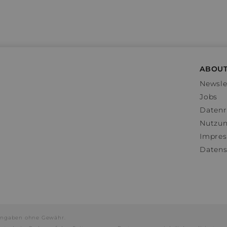
ABOUT
Newsle
Jobs
Datenr
Nutzu
Impre
Datens
e Angaben ohne Gewähr.