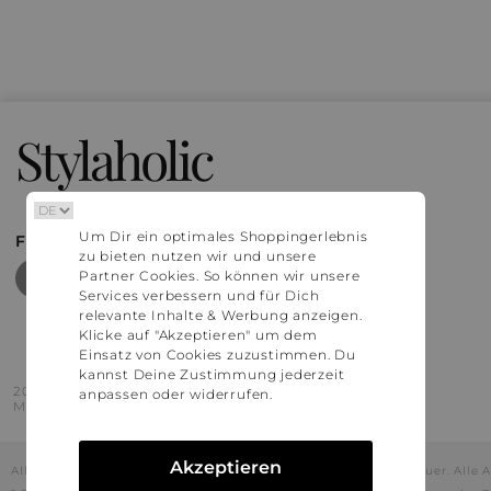
Stylaholic
Um Dir ein optimales Shoppingerlebnis
FIND MORE INSPIRATION
zu bieten nutzen wir und unsere
Partner Cookies. So können wir unsere
Services verbessern und für Dich
relevante Inhalte & Werbung anzeigen.
Klicke auf "Akzeptieren" um dem
Einsatz von Cookies zuzustimmen. Du
kannst Deine Zustimmung jederzeit
2016 - 2026 © Stylaholic.
anpassen oder widerrufen.
Made for you with love in munich.
Akzeptieren
Alle Preise inkl. der jeweils geltenden gesetzlichen Mehrwertsteuer. All