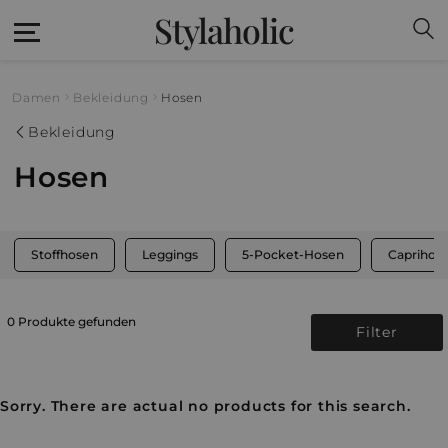
Stylaholic
Damen
Bekleidung
Hosen
Bekleidung
Hosen
Stoffhosen
Leggings
5-Pocket-Hosen
Caprihos
0 Produkte gefunden
Filter
Sorry. There are actual no products for this search.