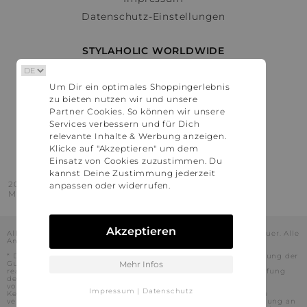
Datenschutz-Einstellungen
STYLAHOLIC WORLDWIDE
Deutschland
Um Dir ein optimales Shoppingerlebnis
Österreich
zu bieten nutzen wir und unsere
Schweiz
Partner Cookies. So können wir unsere
France
Services verbessern und für Dich
relevante Inhalte & Werbung anzeigen.
United States
Klicke auf "Akzeptieren" um dem
Einsatz von Cookies zuzustimmen. Du
kannst Deine Zustimmung jederzeit
2016 - 2026 © Stylaholic.
anpassen oder widerrufen.
Made for you with love in munich.
Akzeptieren
Alle Preise inkl. der jeweils geltenden gesetzlichen Mehrwertsteuer. Alle
Angaben ohne Gewähr.
* Die angezeigten Preise beinhalten Rabatte, die durch die Nutzung der
Gutschein-Codes auf den Seiten unserer Partner voraussichtlich
Mehr Infos
realisiert werden können. Stylaholic führt keine vollständige Prüfung
der Gutschein-Codes durch und es kann daher in Einzelfällen
vorkommen, dass die Gutscheine abweichend von unserem
Impressum
|
Datenschutz
Kenntnisstand bei dem jeweiligen Shop nicht oder nur teilweise
verwendet werden können. Darüber hinaus kann deren Verwendung an