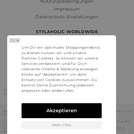
Nutzungsbedingungen
Impressum
Datenschutz-Einstellungen
STYLAHOLIC WORLDWIDE
Deutschland
Um Dir ein optimales Shoppingerlebnis
Österreich
zu bieten nutzen wir und unsere
Schweiz
Partner Cookies. So können wir unsere
France
Services verbessern und für Dich
relevante Inhalte & Werbung anzeigen.
United States
Klicke auf "Akzeptieren" um dem
Einsatz von Cookies zuzustimmen. Du
kannst Deine Zustimmung jederzeit
2016 - 2026 © Stylaholic.
anpassen oder widerrufen.
Made for you with love in munich.
Akzeptieren
Alle Preise inkl. der jeweils geltenden gesetzlichen Mehrwertsteuer. Alle
Angaben ohne Gewähr.
* Die angezeigten Preise beinhalten Rabatte, die durch die Nutzung der
Gutschein-Codes auf den Seiten unserer Partner voraussichtlich
Mehr Infos
realisiert werden können. Stylaholic führt keine vollständige Prüfung
der Gutschein-Codes durch und es kann daher in Einzelfällen