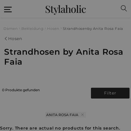
Stylaholic
Damen
Bekleidung
Hosen
Strandhosen
by Anita Rosa Faia
Hosen
Strandhosen by Anita Rosa
Faia
0 Produkte gefunden
Filter
ANITA ROSA FAIA
Sorry. There are actual no products for this search.