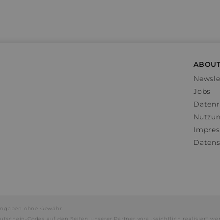
ABOUT
Newsle
Jobs
Datenr
Nutzu
Impre
Datens
e Angaben ohne Gewähr.
utschein-Codes auf den Seiten unserer Partner voraussichtlich realisiert we