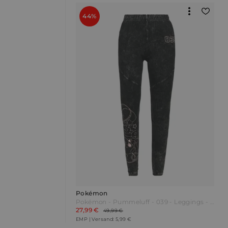
44%
Pokémon
Pokémon - Pummeluff - 039 - Leggings - schwarz - EMP Exklusiv!
27,99 €
49,99 €
EMP | Versand: 5,99 €