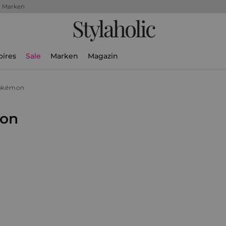
+ Marken
Stylaholic
oires
Sale
Marken
Magazin
okémon
mon