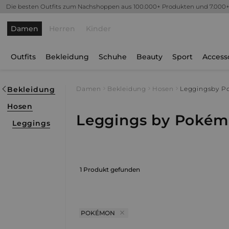
Die besten Outfits zum Nachshoppen aus 100.000+ Produkten und 7.000
Damen
Herren
Kinder
Outfits
Bekleidung
Schuhe
Beauty
Sport
Access
Bekleidung
Damen
Bekleidung
Hosen
Leggings
by P
Hosen
Leggings by Poké
Leggings
1 Produkt gefunden
POKÉMON