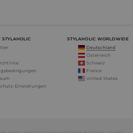
 STYLAHOLIC
STYLAHOLIC WORLDWIDE
tter
Deutschland
Österreich
ichtlinie
Schweiz
ngsbedingungen
France
ssum
United States
chutz-Einstellungen
rden können. Stylaholic führt keine vollständige Prüfung der Gutschein-