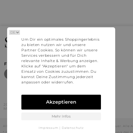
Stylaholic
Um Dir ein optimales Shoppingerlebnis
zu bieten nutzen wir und unsere
Partner Cookies. So können wir unsere
Services verbessern und für Dich
relevante Inhalte & Werbung anzeigen.
FIND MORE INSPIRATION
Klicke auf "Akzeptieren" um dem
Einsatz von Cookies zuzustimmen. Du
kannst Deine Zustimmung jederzeit
anpassen oder widerrufen.
Akzeptieren
2016 - 2026 © Stylaholic.
Made for you with love in munich.
Mehr Infos
Alle Preise inkl. der jeweils geltenden gesetzlichen Mehrwertsteuer. All
Impressum
|
Datenschutz
* Die angezeigten Preise beinhalten Rabatte, die durch die Nutzung der G