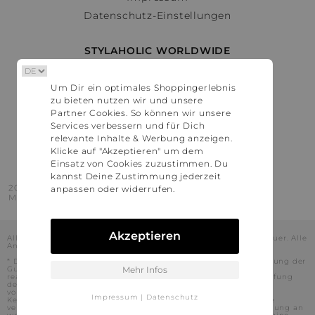
Datenschutz-Einstellungen
STYLAHOLIC WORLDWIDE
Deutschland
Um Dir ein optimales Shoppingerlebnis
Österreich
zu bieten nutzen wir und unsere
Schweiz
Partner Cookies. So können wir unsere
France
Services verbessern und für Dich
relevante Inhalte & Werbung anzeigen.
United States
Klicke auf "Akzeptieren" um dem
Einsatz von Cookies zuzustimmen. Du
kannst Deine Zustimmung jederzeit
2016 - 2026 © Stylaholic.
anpassen oder widerrufen.
Made for you with love in munich.
Akzeptieren
Alle Preise inkl. der jeweils geltenden gesetzlichen Mehrwertsteuer. Alle
Angaben ohne Gewähr.
* Die angezeigten Preise beinhalten Rabatte, die durch die Nutzung der
Gutschein-Codes auf den Seiten unserer Partner voraussichtlich
Mehr Infos
realisiert werden können. Stylaholic führt keine vollständige Prüfung
der Gutschein-Codes durch und es kann daher in Einzelfällen
vorkommen, dass die Gutscheine abweichend von unserem
Impressum
|
Datenschutz
Kenntnisstand bei dem jeweiligen Shop nicht oder nur teilweise
verwendet werden können. Darüber hinaus kann deren Verwendung an