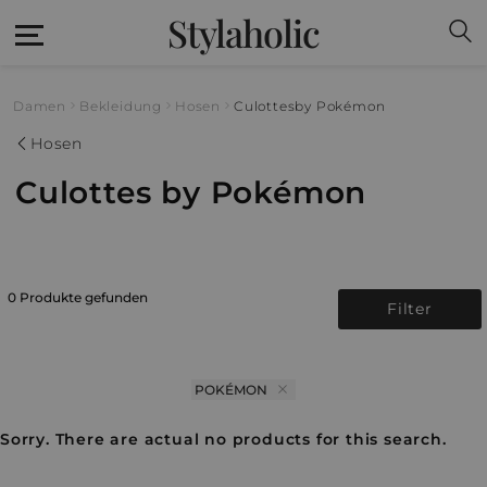
Stylaholic
Damen
Bekleidung
Hosen
Culottes
by Pokémon
Hosen
Culottes by Pokémon
0 Produkte gefunden
Filter
POKÉMON
Sorry. There are actual no products for this search.