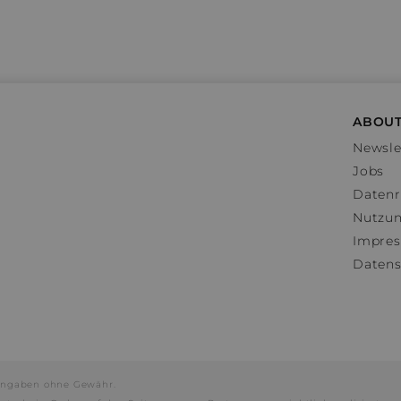
ABOUT
Newsle
Jobs
Datenr
Nutzu
Impre
Datens
e Angaben ohne Gewähr.