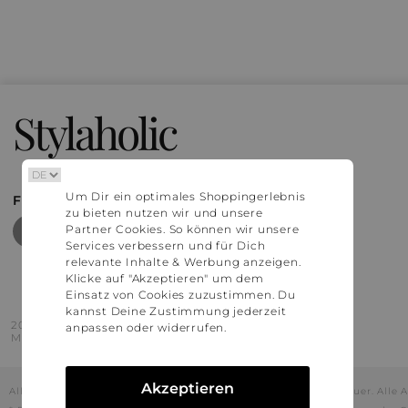
Stylaholic
Um Dir ein optimales Shoppingerlebnis
FIND MORE INSPIRATION
zu bieten nutzen wir und unsere
Partner Cookies. So können wir unsere
Services verbessern und für Dich
relevante Inhalte & Werbung anzeigen.
Klicke auf "Akzeptieren" um dem
Einsatz von Cookies zuzustimmen. Du
kannst Deine Zustimmung jederzeit
2016 - 2026 © Stylaholic.
anpassen oder widerrufen.
Made for you with love in munich.
Akzeptieren
Alle Preise inkl. der jeweils geltenden gesetzlichen Mehrwertsteuer. All