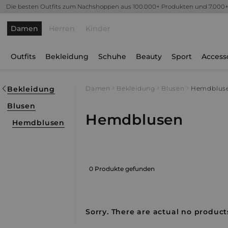
Die besten Outfits zum Nachshoppen aus 100.000+ Produkten und 7.000
Damen
Herren
Kinder
Outfits
Bekleidung
Schuhe
Beauty
Sport
Access
Bekleidung
Damen
Bekleidung
Blusen
Hemdblus
Blusen
Hemdblusen
Hemdblusen
0 Produkte gefunden
Sorry. There are actual no products