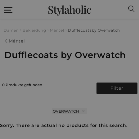
Stylaholic
Damen
Bekleidung
Mäntel
Dufflecoats
by Overwatch
Mäntel
Dufflecoats by Overwatch
0 Produkte gefunden
Filter
OVERWATCH
Sorry. There are actual no products for this search.