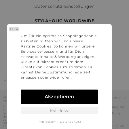
Datenschutz-Einstellungen
STYLAHOLIC WORLDWIDE
Deutschland
Um Dir ein optimales Shoppingerlebnis
Österreich
zu bieten nutzen wir und unsere
Schweiz
Partner Cookies. So können wir unsere
France
Services verbessern und für Dich
relevante Inhalte & Werbung anzeigen.
United States
Klicke auf "Akzeptieren" um dem
Einsatz von Cookies zuzustimmen. Du
kannst Deine Zustimmung jederzeit
2016 - 2026 © Stylaholic.
anpassen oder widerrufen.
Made for you with love in munich.
Akzeptieren
Alle Preise inkl. der jeweils geltenden gesetzlichen Mehrwertsteuer. Alle
Angaben ohne Gewähr.
* Die angezeigten Preise beinhalten Rabatte, die durch die Nutzung der
Gutschein-Codes auf den Seiten unserer Partner voraussichtlich
Mehr Infos
realisiert werden können. Stylaholic führt keine vollständige Prüfung
der Gutschein-Codes durch und es kann daher in Einzelfällen
vorkommen, dass die Gutscheine abweichend von unserem
Impressum
|
Datenschutz
Kenntnisstand bei dem jeweiligen Shop nicht oder nur teilweise
verwendet werden können. Darüber hinaus kann deren Verwendung an