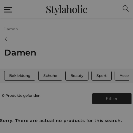
Stylaholic
Damen
Damen
Bekleidung
Schuhe
Beauty
Sport
Access
0 Produkte gefunden
Filter
Sorry. There are actual no products for this search.