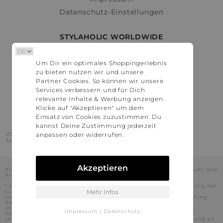
Datenschutz-Einstellungen
STYLAHOLIC WORLDWIDE
Deutschland
Um Dir ein optimales Shoppingerlebnis
Österreich
zu bieten nutzen wir und unsere
Schweiz
Partner Cookies. So können wir unsere
France
Services verbessern und für Dich
relevante Inhalte & Werbung anzeigen.
United States
Klicke auf "Akzeptieren" um dem
Einsatz von Cookies zuzustimmen. Du
kannst Deine Zustimmung jederzeit
2016 - 2026 © Stylaholic.
anpassen oder widerrufen.
Made for you with love in munich.
Akzeptieren
Alle Preise inkl. der jeweils geltenden gesetzlichen Mehrwertsteuer. Alle
Angaben ohne Gewähr.
* Die angezeigten Preise beinhalten Rabatte, die durch die Nutzung der
Gutschein-Codes auf den Seiten unserer Partner voraussichtlich
Mehr Infos
realisiert werden können. Stylaholic führt keine vollständige Prüfung
der Gutschein-Codes durch und es kann daher in Einzelfällen
vorkommen, dass die Gutscheine abweichend von unserem
Impressum
|
Datenschutz
Kenntnisstand bei dem jeweiligen Shop nicht oder nur teilweise
verwendet werden können. Darüber hinaus kann deren Verwendung an