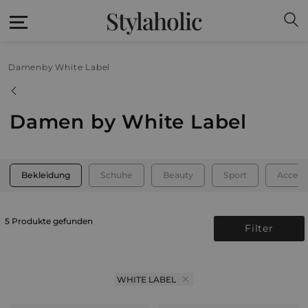
Stylaholic
Damen
by White Label
Damen by White Label
Bekleidung
Schuhe
Beauty
Sport
Access
5 Produkte gefunden
Filter
WHITE LABEL