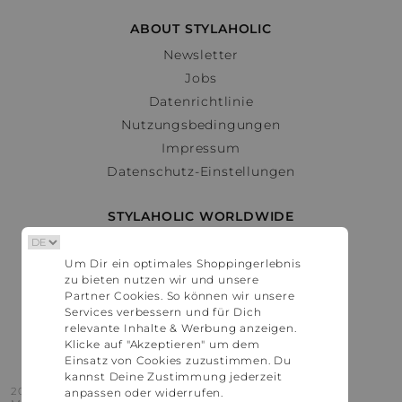
ABOUT STYLAHOLIC
Newsletter
Jobs
Datenrichtlinie
Nutzungsbedingungen
Impressum
Datenschutz-Einstellungen
STYLAHOLIC WORLDWIDE
Deutschland
Um Dir ein optimales Shoppingerlebnis
Österreich
zu bieten nutzen wir und unsere
Schweiz
Partner Cookies. So können wir unsere
France
Services verbessern und für Dich
relevante Inhalte & Werbung anzeigen.
United States
Klicke auf "Akzeptieren" um dem
Einsatz von Cookies zuzustimmen. Du
kannst Deine Zustimmung jederzeit
2016 - 2026 © Stylaholic.
anpassen oder widerrufen.