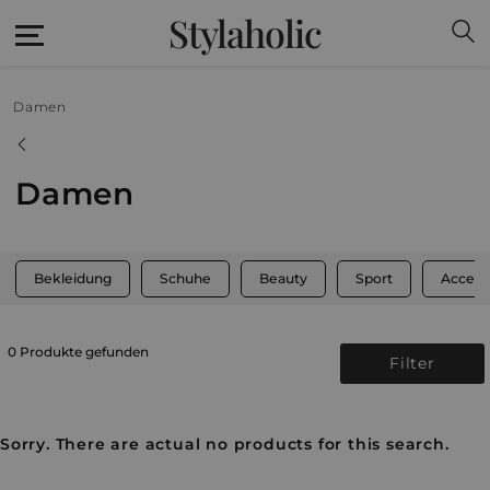
Stylaholic
Damen
Damen
Bekleidung
Schuhe
Beauty
Sport
Access
0 Produkte gefunden
Filter
Sorry. There are actual no products for this search.