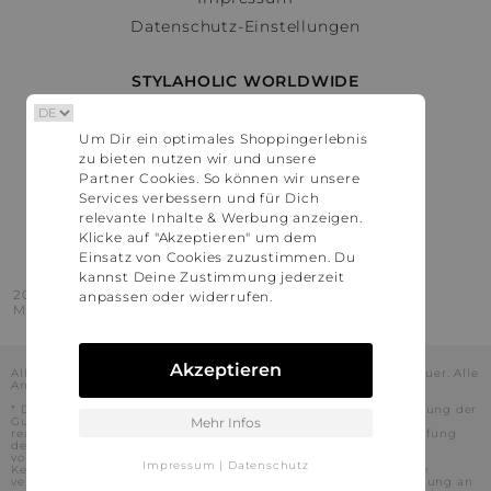
Datenschutz-Einstellungen
STYLAHOLIC WORLDWIDE
Deutschland
Um Dir ein optimales Shoppingerlebnis
Österreich
zu bieten nutzen wir und unsere
Schweiz
Partner Cookies. So können wir unsere
France
Services verbessern und für Dich
relevante Inhalte & Werbung anzeigen.
United States
Klicke auf "Akzeptieren" um dem
Einsatz von Cookies zuzustimmen. Du
kannst Deine Zustimmung jederzeit
2016 - 2026 © Stylaholic.
anpassen oder widerrufen.
Made for you with love in munich.
Akzeptieren
Alle Preise inkl. der jeweils geltenden gesetzlichen Mehrwertsteuer. Alle
Angaben ohne Gewähr.
* Die angezeigten Preise beinhalten Rabatte, die durch die Nutzung der
Gutschein-Codes auf den Seiten unserer Partner voraussichtlich
Mehr Infos
realisiert werden können. Stylaholic führt keine vollständige Prüfung
der Gutschein-Codes durch und es kann daher in Einzelfällen
vorkommen, dass die Gutscheine abweichend von unserem
Impressum
|
Datenschutz
Kenntnisstand bei dem jeweiligen Shop nicht oder nur teilweise
verwendet werden können. Darüber hinaus kann deren Verwendung an