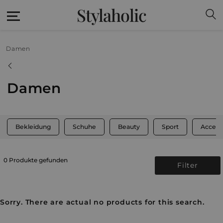
Stylaholic
Damen
Damen
Bekleidung
Schuhe
Beauty
Sport
Access
0 Produkte gefunden
Filter
Sorry. There are actual no products for this search.