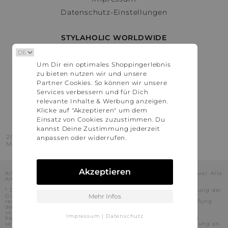
Datenschutz-Einstellungen
STYLAHOLIC WORLDWIDE
Deutschland
Um Dir ein optimales Shoppingerlebnis
Österreich
zu bieten nutzen wir und unsere
Schweiz
Partner Cookies. So können wir unsere
France
Services verbessern und für Dich
relevante Inhalte & Werbung anzeigen.
United States
Klicke auf "Akzeptieren" um dem
Einsatz von Cookies zuzustimmen. Du
kannst Deine Zustimmung jederzeit
2016 - 2026 © Stylaholic.
anpassen oder widerrufen.
Made for you with love in munich.
Akzeptieren
Alle Preise inkl. der jeweils geltenden gesetzlichen Mehrwertsteuer. Alle
Angaben ohne Gewähr.
* Die angezeigten Preise beinhalten Rabatte, die durch die Nutzung der
Gutschein-Codes auf den Seiten unserer Partner voraussichtlich
Mehr Infos
realisiert werden können. Stylaholic führt keine vollständige Prüfung
der Gutschein-Codes durch und es kann daher in Einzelfällen
vorkommen, dass die Gutscheine abweichend von unserem
Impressum
|
Datenschutz
Kenntnisstand bei dem jeweiligen Shop nicht oder nur teilweise
verwendet werden können. Darüber hinaus kann deren Verwendung an