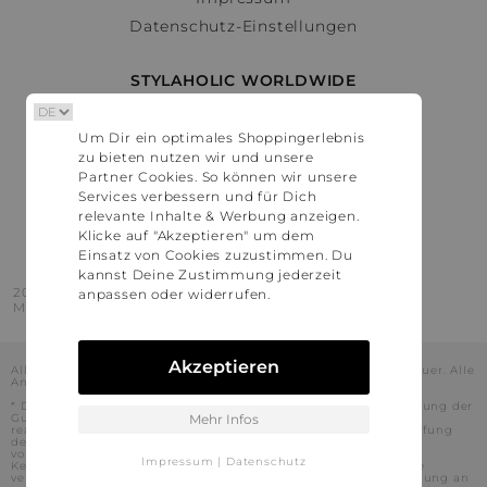
Datenschutz-Einstellungen
STYLAHOLIC WORLDWIDE
Deutschland
Um Dir ein optimales Shoppingerlebnis
Österreich
zu bieten nutzen wir und unsere
Schweiz
Partner Cookies. So können wir unsere
France
Services verbessern und für Dich
relevante Inhalte & Werbung anzeigen.
United States
Klicke auf "Akzeptieren" um dem
Einsatz von Cookies zuzustimmen. Du
kannst Deine Zustimmung jederzeit
2016 - 2026 © Stylaholic.
anpassen oder widerrufen.
Made for you with love in munich.
Akzeptieren
Alle Preise inkl. der jeweils geltenden gesetzlichen Mehrwertsteuer. Alle
Angaben ohne Gewähr.
* Die angezeigten Preise beinhalten Rabatte, die durch die Nutzung der
Gutschein-Codes auf den Seiten unserer Partner voraussichtlich
Mehr Infos
realisiert werden können. Stylaholic führt keine vollständige Prüfung
der Gutschein-Codes durch und es kann daher in Einzelfällen
vorkommen, dass die Gutscheine abweichend von unserem
Impressum
|
Datenschutz
Kenntnisstand bei dem jeweiligen Shop nicht oder nur teilweise
verwendet werden können. Darüber hinaus kann deren Verwendung an