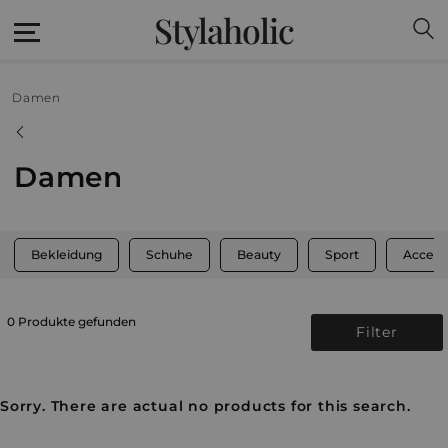
Stylaholic
Damen
Damen
Bekleidung
Schuhe
Beauty
Sport
Access
0 Produkte gefunden
Filter
Sorry. There are actual no products for this search.