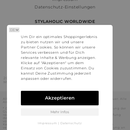
Datenschutz-Einstellungen
STYLAHOLIC WORLDWIDE
Deutschland
Um Dir ein optimales Shoppingerlebnis
Österreich
zu bieten nutzen wir und unsere
Schweiz
Partner Cookies. So können wir unsere
France
Services verbessern und für Dich
relevante Inhalte & Werbung anzeigen.
United States
Klicke auf "Akzeptieren" um dem
Einsatz von Cookies zuzustimmen. Du
kannst Deine Zustimmung jederzeit
2016 - 2026 © Stylaholic.
anpassen oder widerrufen.
Made for you with love in munich.
Akzeptieren
Alle Preise inkl. der jeweils geltenden gesetzlichen Mehrwertsteuer. Alle
Angaben ohne Gewähr.
* Die angezeigten Preise beinhalten Rabatte, die durch die Nutzung der
Gutschein-Codes auf den Seiten unserer Partner voraussichtlich
Mehr Infos
realisiert werden können. Stylaholic führt keine vollständige Prüfung
der Gutschein-Codes durch und es kann daher in Einzelfällen
vorkommen, dass die Gutscheine abweichend von unserem
Impressum
|
Datenschutz
Kenntnisstand bei dem jeweiligen Shop nicht oder nur teilweise
verwendet werden können. Darüber hinaus kann deren Verwendung an