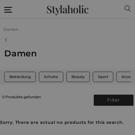
Stylaholic
Damen
Damen
Bekleidung
Schuhe
Beauty
Sport
Access
0 Produkte gefunden
Filter
Sorry. There are actual no products for this search.