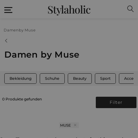
Stylaholic
Damen
by Muse
Damen by Muse
Bekleidung
Schuhe
Beauty
Sport
Access
0 Produkte gefunden
Filter
MUSE