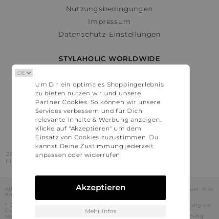
Nutzungsbedingungen
Impressum
Datenschutz-Einstellungen
STYLAHOLIC WORLDWIDE
Deutschland
Um Dir ein optimales Shoppingerlebnis
Österreich
zu bieten nutzen wir und unsere
Schweiz
Partner Cookies. So können wir unsere
France
Services verbessern und für Dich
relevante Inhalte & Werbung anzeigen.
United States
Klicke auf "Akzeptieren" um dem
Einsatz von Cookies zuzustimmen. Du
kannst Deine Zustimmung jederzeit
2016 - 2026 © Stylaholic.
anpassen oder widerrufen.
Made for you with love in munich.
Akzeptieren
Alle Preise inkl. der jeweils geltenden gesetzlichen Mehrwertsteuer. Alle
Angaben ohne Gewähr.
* Die angezeigten Preise beinhalten Rabatte, die durch die Nutzung der
Gutschein-Codes auf den Seiten unserer Partner voraussichtlich
Mehr Infos
realisiert werden können. Stylaholic führt keine vollständige Prüfung