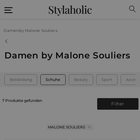
Stylaholic
Damen
by Malone Souliers
Damen by Malone Souliers
Bekleidung
Schuhe
Beauty
Sport
Access
7 Produkte gefunden
Filter
MALONE SOULIERS