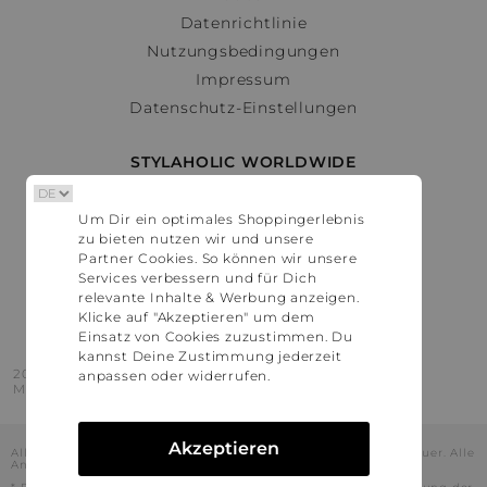
Datenrichtlinie
Nutzungsbedingungen
Impressum
Datenschutz-Einstellungen
STYLAHOLIC WORLDWIDE
Deutschland
Um Dir ein optimales Shoppingerlebnis
Österreich
zu bieten nutzen wir und unsere
Schweiz
Partner Cookies. So können wir unsere
France
Services verbessern und für Dich
relevante Inhalte & Werbung anzeigen.
United States
Klicke auf "Akzeptieren" um dem
Einsatz von Cookies zuzustimmen. Du
kannst Deine Zustimmung jederzeit
2016 - 2026 © Stylaholic.
anpassen oder widerrufen.
Made for you with love in munich.
Akzeptieren
Alle Preise inkl. der jeweils geltenden gesetzlichen Mehrwertsteuer. Alle
Angaben ohne Gewähr.