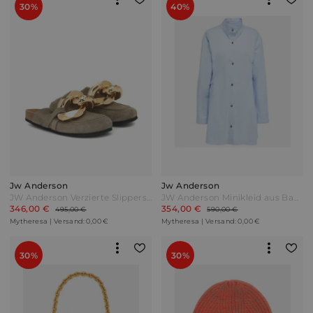
30%
40%
Jw Anderson
Jw Anderson
JW Anderson Verzierte Slippers aus Veloursleder Grün
JW Anderson Minikleid aus Baumwollpopeline Blau
346,00 €
354,00 €
495,00 €
590,00 €
Mytheresa | Versand: 0,00 €
Mytheresa | Versand: 0,00 €
30%
30%