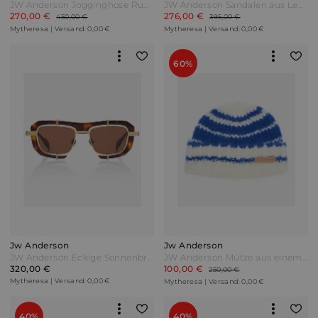
JW Anderson Jogginghose Run Hany Rot
JW Anderson Sandalen aus Leder Weiß
270,00 €
276,00 €
450,00 €
395,00 €
Mytheresa | Versand: 0,00 €
Mytheresa | Versand: 0,00 €
60%
Jw Anderson
Jw Anderson
JW Anderson Eckige Sonnenbrille Braun
JW Anderson Mütze aus einem Alpakawollgemisch Weiß
320,00 €
100,00 €
250,00 €
Mytheresa | Versand: 0,00 €
Mytheresa | Versand: 0,00 €
40%
40%