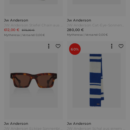
Jw Anderson
Jw Anderson
JW Anderson Stiefel Chain aus Metallic-Leder Gold
JW Anderson Cat-Eye-Sonnenbrille Butterfly Schwarz
612,00 €
280,00 €
875,00 €
Mytheresa | Versand: 0,00 €
Mytheresa | Versand: 0,00 €
60%
Jw Anderson
Jw Anderson
JW Anderson Eckige Sonnenbrille Braun
JW Anderson Schal aus einem Alpakawollgemisch Weiß