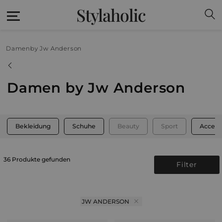
Stylaholic
Damen
by Jw Anderson
Damen by Jw Anderson
Bekleidung
Schuhe
Beauty
Sport
Access
36 Produkte gefunden
Filter
JW ANDERSON