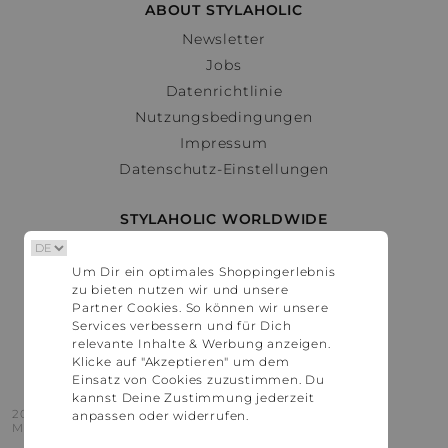
ABOUT STYLAHOLIC
Newsletter
Jobs
Datenrichtlinie
Nutzungsbedingungen
Impressum
Datenschutz-Einstellungen
STYLAHOLIC WORLDWIDE
Deutschland
Um Dir ein optimales Shoppingerlebnis
Österreich
zu bieten nutzen wir und unsere
Schweiz
Partner Cookies. So können wir unsere
France
Services verbessern und für Dich
relevante Inhalte & Werbung anzeigen.
United States
Klicke auf "Akzeptieren" um dem
Einsatz von Cookies zuzustimmen. Du
kannst Deine Zustimmung jederzeit
2016 - 2026 © Stylaholic.
anpassen oder widerrufen.
Made for you with love in munich.