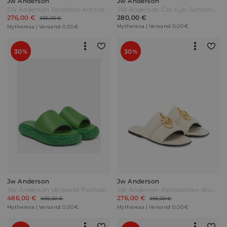
Jw Anderson
Jw Anderson
JW Anderson Sandalen Anchor aus Leder Schwarz
JW Anderson Cat-Eye-Sonnenbrille Butterfly Pink
276,00 €
280,00 €
395,00 €
Mytheresa | Versand: 0,00 €
Mytheresa | Versand: 0,00 €
30%
30%
Jw Anderson
Jw Anderson
JW Anderson Verzierte Pantoletten aus Leder Grün
JW Anderson Pantoletten Anchor aus Leder Beige
486,00 €
276,00 €
695,00 €
395,00 €
Mytheresa | Versand: 0,00 €
Mytheresa | Versand: 0,00 €