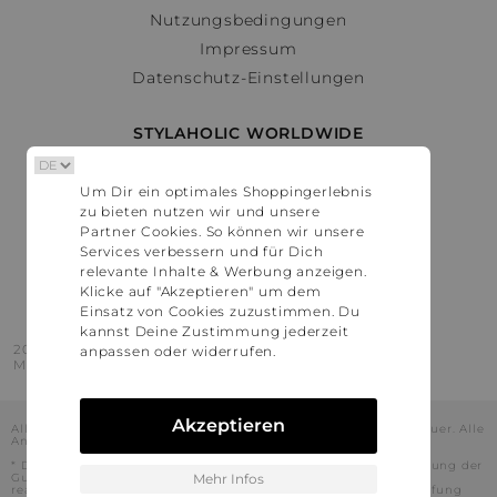
Nutzungsbedingungen
Impressum
Datenschutz-Einstellungen
STYLAHOLIC WORLDWIDE
Deutschland
Um Dir ein optimales Shoppingerlebnis
Österreich
zu bieten nutzen wir und unsere
Schweiz
Partner Cookies. So können wir unsere
France
Services verbessern und für Dich
relevante Inhalte & Werbung anzeigen.
United States
Klicke auf "Akzeptieren" um dem
Einsatz von Cookies zuzustimmen. Du
kannst Deine Zustimmung jederzeit
2016 - 2026 © Stylaholic.
anpassen oder widerrufen.
Made for you with love in munich.
Akzeptieren
Alle Preise inkl. der jeweils geltenden gesetzlichen Mehrwertsteuer. Alle
Angaben ohne Gewähr.
* Die angezeigten Preise beinhalten Rabatte, die durch die Nutzung der
Gutschein-Codes auf den Seiten unserer Partner voraussichtlich
Mehr Infos
realisiert werden können. Stylaholic führt keine vollständige Prüfung