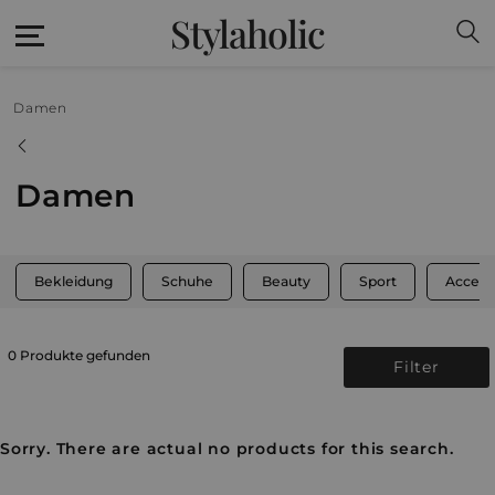
Stylaholic
Damen
Damen
Bekleidung
Schuhe
Beauty
Sport
Access
0 Produkte gefunden
Filter
Sorry. There are actual no products for this search.