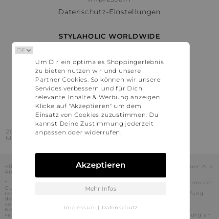
Datenschutz-Einstellungen
STYLAHOLIC WORLDWIDE
Deutschland
Um Dir ein optimales Shoppingerlebnis
Österreich
zu bieten nutzen wir und unsere
Schweiz
Partner Cookies. So können wir unsere
France
Services verbessern und für Dich
relevante Inhalte & Werbung anzeigen.
United States
Klicke auf "Akzeptieren" um dem
Einsatz von Cookies zuzustimmen. Du
kannst Deine Zustimmung jederzeit
2016 - 2026 © Stylaholic.
anpassen oder widerrufen.
Made for you with love in munich.
Akzeptieren
Alle Preise inkl. der jeweils geltenden gesetzlichen Mehrwertsteuer. Alle
Angaben ohne Gewähr.
* Die angezeigten Preise beinhalten Rabatte, die durch die Nutzung der
Gutschein-Codes auf den Seiten unserer Partner voraussichtlich
Mehr Infos
realisiert werden können. Stylaholic führt keine vollständige Prüfung
der Gutschein-Codes durch und es kann daher in Einzelfällen
vorkommen, dass die Gutscheine abweichend von unserem
Impressum
|
Datenschutz
Kenntnisstand bei dem jeweiligen Shop nicht oder nur teilweise
verwendet werden können. Darüber hinaus kann deren Verwendung an