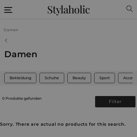
Stylaholic
Damen
Damen
Bekleidung
Schuhe
Beauty
Sport
Access
0 Produkte gefunden
Filter
Sorry. There are actual no products for this search.