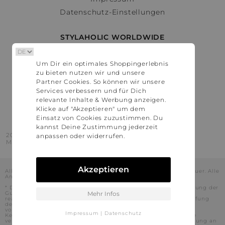
Datenschutz-Einstellungen
STYLAHOLIC WORLDWIDE
Deutschland
Um Dir ein optimales Shoppingerlebnis
Österreich
zu bieten nutzen wir und unsere
Schweiz
Partner Cookies. So können wir unsere
France
Services verbessern und für Dich
relevante Inhalte & Werbung anzeigen.
United States
Klicke auf "Akzeptieren" um dem
Einsatz von Cookies zuzustimmen. Du
kannst Deine Zustimmung jederzeit
2016 - 2026 © Stylaholic.
anpassen oder widerrufen.
Made for you with love in munich.
Akzeptieren
Alle Preise inkl. der jeweils geltenden gesetzlichen Mehrwertsteuer. Alle
Angaben ohne Gewähr.
* Die angezeigten Preise beinhalten Rabatte, die durch die Nutzung der
Gutschein-Codes auf den Seiten unserer Partner voraussichtlich
Mehr Infos
realisiert werden können. Stylaholic führt keine vollständige Prüfung
der Gutschein-Codes durch und es kann daher in Einzelfällen
vorkommen, dass die Gutscheine abweichend von unserem
Impressum
|
Datenschutz
Kenntnisstand bei dem jeweiligen Shop nicht oder nur teilweise
verwendet werden können. Darüber hinaus kann deren Verwendung an