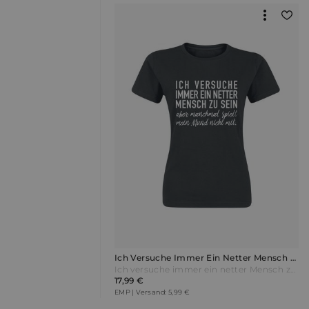
Ich Versuche Immer Ein Netter Mensch Zu Sein ...
Ich versuche immer ein netter Mensch zu sein ... - Ich versuche immer ein netter Mensch zu sein ... - T-Shirt - schwarz - EMP Exklusiv!
17,99 €
EMP | Versand: 5,99 €