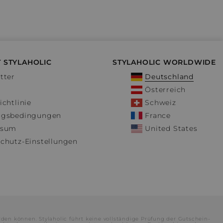
 STYLAHOLIC
STYLAHOLIC WORLDWIDE
tter
Deutschland
Österreich
ichtlinie
Schweiz
ngsbedingungen
France
ssum
United States
chutz-Einstellungen
rden können. Stylaholic führt keine vollständige Prüfung der Gutschein-