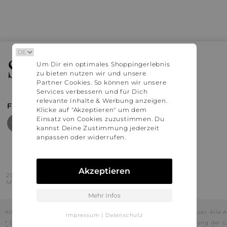
Stylaholic
Um Dir ein optimales Shoppingerlebnis
zu bieten nutzen wir und unsere
Partner Cookies. So können wir unsere
Services verbessern und für Dich
relevante Inhalte & Werbung anzeigen.
FIND MORE INSPIRATION
Klicke auf "Akzeptieren" um dem
Einsatz von Cookies zuzustimmen. Du
kannst Deine Zustimmung jederzeit
anpassen oder widerrufen.
Akzeptieren
2016 - 2026 © Stylaholic.
Made for you with love in munich.
Mehr Infos
Alle Preise inkl. der jeweils geltenden gesetzlichen Mehrwertsteuer. All
Impressum
|
Datenschutz
* Die angezeigten Preise beinhalten Rabatte, die durch die Nutzung der G