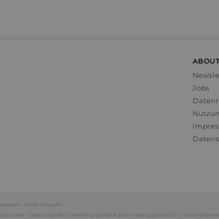
ABOUT
Newsle
Jobs
Datenr
Nutzu
Impre
Datens
e Angaben ohne Gewähr.
utschein-Codes auf den Seiten unserer Partner voraussichtlich realisiert we