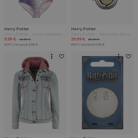
Harry Potter
Harry Potter
Harry Potter - Luna Lovegood - Wavy Edge - Bikini-Set - multicolor - EMP Exklusiv! Bunt
Harry Potter - Hermines Zeitumkehrer - Kettenuhr - goldfarben
9,99 €
29,99 €
49,99 €
39,99 €
EMP | Versand: 5,99 €
EMP | Versand: 5,99 €