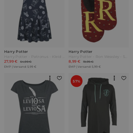
Harry Potter
Harry Potter
Harry Potter - Patronus - Kleid knielang - multicolor - EMP Exklusiv! Bunt
Harry Potter - Ron Weasley - Socken - rot
27,99 €
8,99 €
64,99 €
19,99 €
EMP | Versand: 5,99 €
EMP | Versand: 5,99 €
57%