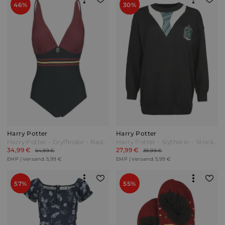
46%
30%
Harry Potter
Harry Potter
Harry Potter - Gryffindor - Badeanzug - schwarz|bordeaux - EMP Exklusiv!
Harry Potter - Slytherin - Strickpullover - schwarz
34,99 €
27,99 €
64,99 €
39,99 €
EMP | Versand: 5,99 €
EMP | Versand: 5,99 €
57%
55%