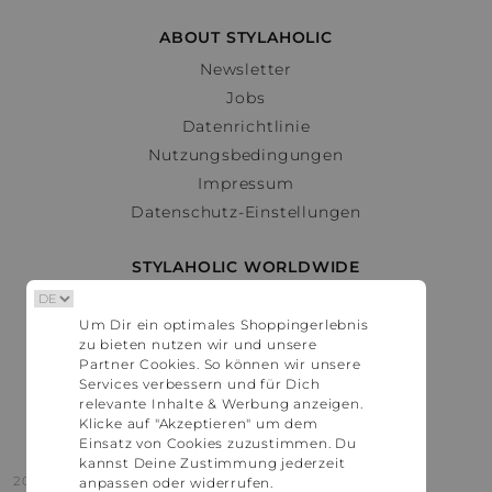
ABOUT STYLAHOLIC
Newsletter
Jobs
Datenrichtlinie
Nutzungsbedingungen
Impressum
Datenschutz-Einstellungen
STYLAHOLIC WORLDWIDE
Deutschland
Um Dir ein optimales Shoppingerlebnis
Österreich
zu bieten nutzen wir und unsere
Schweiz
Partner Cookies. So können wir unsere
France
Services verbessern und für Dich
relevante Inhalte & Werbung anzeigen.
United States
Klicke auf "Akzeptieren" um dem
Einsatz von Cookies zuzustimmen. Du
kannst Deine Zustimmung jederzeit
2016 - 2026 © Stylaholic.
anpassen oder widerrufen.