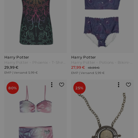
Harry Potter
Harry Potter
Harry Potter - Phoenix - T-Shirt - schwarz - EMP Exklusiv!
Harry Potter - Potions - Bikini-Set - multicolor - EMP Exklusiv! Bunt
29,99 €
27,99 €
49,99 €
EMP | Versand: 5,99 €
EMP | Versand: 5,99 €
80%
25%