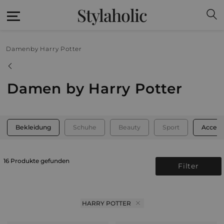
Stylaholic
Damen
by Harry Potter
Damen by Harry Potter
Bekleidung
Schuhe
Beauty
Sport
Access
16 Produkte gefunden
Filter
HARRY POTTER