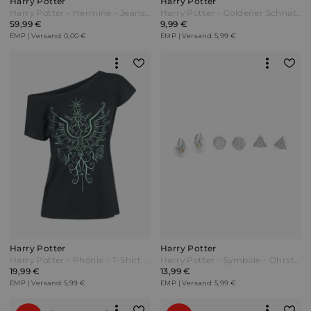
Harry Potter
Harry Potter
Harry Potter - Hermine - Jeansjacke - washed denim - EMP Exklusiv! Blau
Harry Potter - Goldener Schnatz - Ohrstecker-Set - silberfarben
59,99 €
9,99 €
EMP | Versand: 0,00 €
EMP | Versand: 5,99 €
Harry Potter
Harry Potter
Harry Potter - Phönix - T-Shirt - schwarz
Harry Potter - Symbole - Ohrstecker-Set - silberfarben
19,99 €
13,99 €
EMP | Versand: 5,99 €
EMP | Versand: 5,99 €