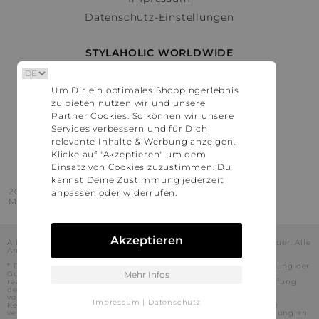
Datenschutz-Einstellungen
STYLAHOLIC WORLDWIDE
Deutschland
Um Dir ein optimales Shoppingerlebnis
Österreich
zu bieten nutzen wir und unsere
Schweiz
Partner Cookies. So können wir unsere
France
Services verbessern und für Dich
relevante Inhalte & Werbung anzeigen.
United States
Klicke auf "Akzeptieren" um dem
Einsatz von Cookies zuzustimmen. Du
kannst Deine Zustimmung jederzeit
2016 - 2026 © Stylaholic.
anpassen oder widerrufen.
Made for you with love in munich.
Akzeptieren
Alle Preise inkl. der jeweils geltenden gesetzlichen Mehrwertsteuer. Alle
Angaben ohne Gewähr.
* Die angezeigten Preise beinhalten Rabatte, die durch die Nutzung der
Gutschein-Codes auf den Seiten unserer Partner voraussichtlich
Mehr Infos
realisiert werden können. Stylaholic führt keine vollständige Prüfung
der Gutschein-Codes durch und es kann daher in Einzelfällen
vorkommen, dass die Gutscheine abweichend von unserem
Impressum
|
Datenschutz
Kenntnisstand bei dem jeweiligen Shop nicht oder nur teilweise
verwendet werden können. Darüber hinaus kann deren Verwendung an