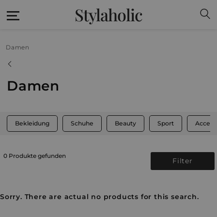
Stylaholic
Damen
Damen
Bekleidung
Schuhe
Beauty
Sport
Access
0 Produkte gefunden
Filter
Sorry. There are actual no products for this search.