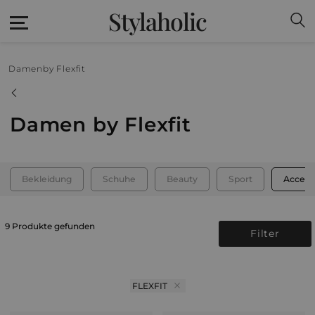
Stylaholic
Damen
by Flexfit
Damen by Flexfit
Bekleidung
Schuhe
Beauty
Sport
Access
9 Produkte gefunden
Filter
FLEXFIT