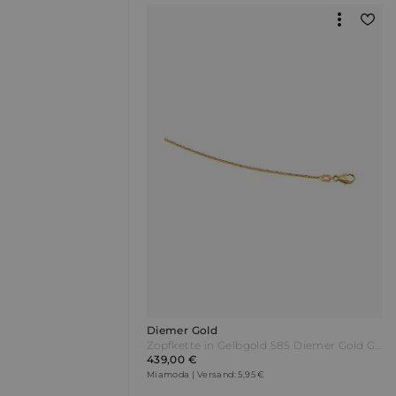
Diemer Gold
Zopfkette in Gelbgold 585 Diemer Gold Gelb
439,00 €
Miamoda | Versand: 5,95 €