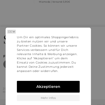
Miamoda | Versand: 5,95 €
Stylaholic
Um Dir ein optimales Shoppingerlebnis
zu bieten nutzen wir und unsere
Partner Cookies. So können wir unsere
Services verbessern und für Dich
relevante Inhalte & Werbung anzeigen.
FIND MORE INSPIRATION
Klicke auf "Akzeptieren" um dem
Einsatz von Cookies zuzustimmen. Du
kannst Deine Zustimmung jederzeit
anpassen oder widerrufen.
Akzeptieren
2016 - 2026 © Stylaholic.
Made for you with love in munich.
Mehr Infos