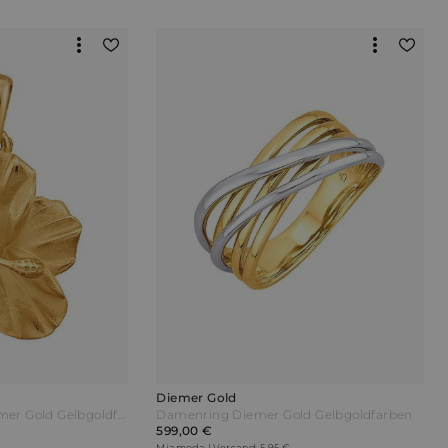
Diemer Gold
Blüten-Anhänger Diemer Gold Gelbgoldfarben
Damenring Diemer Gold Gelbgoldfarben
599,00 €
Miamoda | Versand: 5,95 €