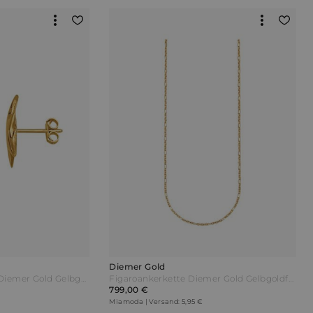
Diemer Gold
Seestern-Ohrstecker Diemer Gold Gelbgoldfarben
Figaroankerkette Diemer Gold Gelbgoldfarben
799,00 €
Miamoda | Versand: 5,95 €