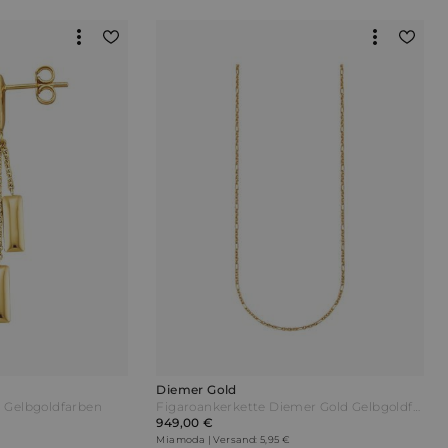
Diemer Gold
 Gelbgoldfarben
Figaroankerkette Diemer Gold Gelbgoldfarben
949,00 €
Miamoda | Versand: 5,95 €