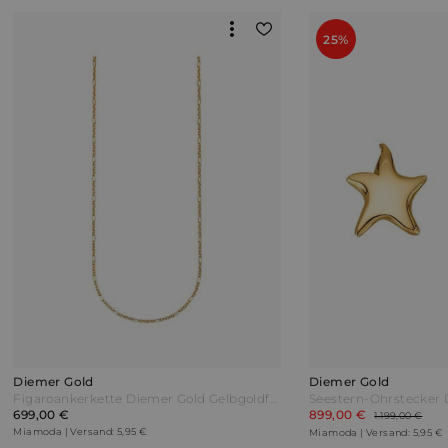
25%
Diemer Gold
Diemer Gold
Figaroankerkette Diemer Gold Gelbgoldfarben
699,00 €
899,00 €
1.199,00 €
Miamoda | Versand: 5,95 €
Miamoda | Versand: 5,95 €