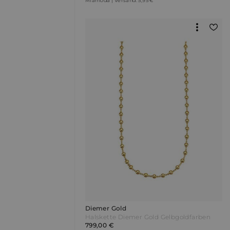
Miamoda | Versand: 5,95 €
Diemer Gold
Halskette Diemer Gold Gelbgoldfarben
799,00 €