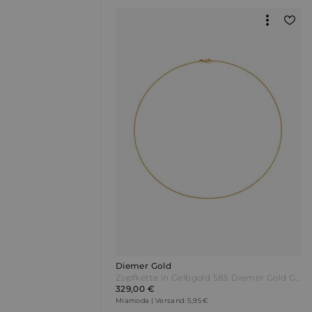
Diemer Gold
Zopfkette in Gelbgold 585 Diemer Gold Gelb
329,00 €
Miamoda | Versand: 5,95 €