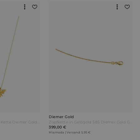
Diemer Gold
Bienen-Anhänger mit Kette Diemer Gold Gelbgoldfarben
Zopfkette in Gelbgold 585 Diemer Gold Gelb
399,00 €
Miamoda | Versand: 5,95 €