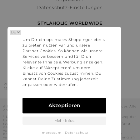
Datenschutz-Einstellungen
STYLAHOLIC WORLDWIDE
Deutschland
Um Dir ein optimales Shoppingerlebnis
Österreich
zu bieten nutzen wir und unsere
Schweiz
Partner Cookies. So können wir unsere
France
Services verbessern und für Dich
relevante Inhalte & Werbung anzeigen.
United States
Klicke auf "Akzeptieren" um dem
Einsatz von Cookies zuzustimmen. Du
kannst Deine Zustimmung jederzeit
2016 - 2026 © Stylaholic.
anpassen oder widerrufen.
Made for you with love in munich.
Akzeptieren
Alle Preise inkl. der jeweils geltenden gesetzlichen Mehrwertsteuer. Alle
Angaben ohne Gewähr.
* Die angezeigten Preise beinhalten Rabatte, die durch die Nutzung der
Gutschein-Codes auf den Seiten unserer Partner voraussichtlich
Mehr Infos
realisiert werden können. Stylaholic führt keine vollständige Prüfung
der Gutschein-Codes durch und es kann daher in Einzelfällen
vorkommen, dass die Gutscheine abweichend von unserem
Impressum
|
Datenschutz
Kenntnisstand bei dem jeweiligen Shop nicht oder nur teilweise
verwendet werden können. Darüber hinaus kann deren Verwendung an