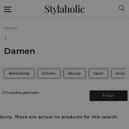
Stylaholic
Damen
Damen
Bekleidung
Schuhe
Beauty
Sport
Access
0 Produkte gefunden
Filter
Sorry. There are actual no products for this search.