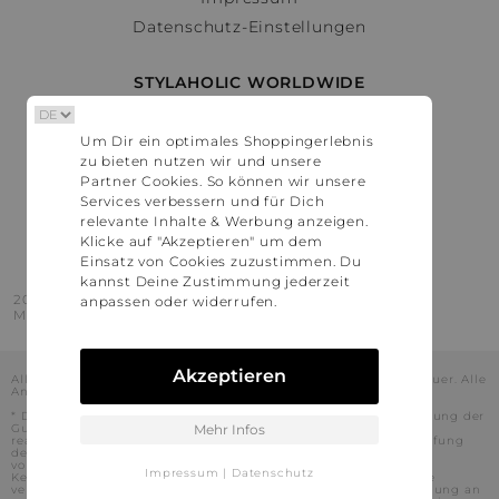
Datenschutz-Einstellungen
STYLAHOLIC WORLDWIDE
Deutschland
Um Dir ein optimales Shoppingerlebnis
Österreich
zu bieten nutzen wir und unsere
Schweiz
Partner Cookies. So können wir unsere
France
Services verbessern und für Dich
relevante Inhalte & Werbung anzeigen.
United States
Klicke auf "Akzeptieren" um dem
Einsatz von Cookies zuzustimmen. Du
kannst Deine Zustimmung jederzeit
2016 - 2026 © Stylaholic.
anpassen oder widerrufen.
Made for you with love in munich.
Akzeptieren
Alle Preise inkl. der jeweils geltenden gesetzlichen Mehrwertsteuer. Alle
Angaben ohne Gewähr.
* Die angezeigten Preise beinhalten Rabatte, die durch die Nutzung der
Gutschein-Codes auf den Seiten unserer Partner voraussichtlich
Mehr Infos
realisiert werden können. Stylaholic führt keine vollständige Prüfung
der Gutschein-Codes durch und es kann daher in Einzelfällen
vorkommen, dass die Gutscheine abweichend von unserem
Impressum
|
Datenschutz
Kenntnisstand bei dem jeweiligen Shop nicht oder nur teilweise
verwendet werden können. Darüber hinaus kann deren Verwendung an