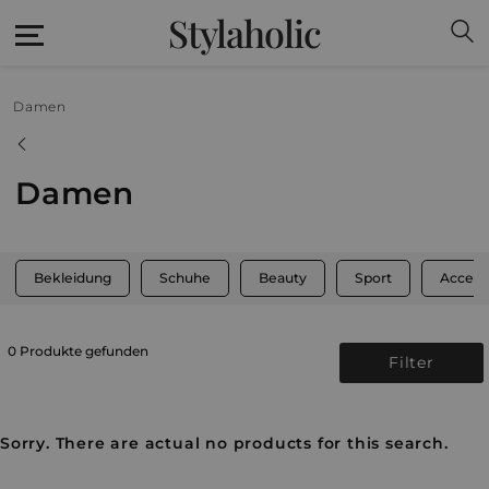
Stylaholic
Damen
Damen
Bekleidung
Schuhe
Beauty
Sport
Access
0 Produkte gefunden
Filter
Sorry. There are actual no products for this search.