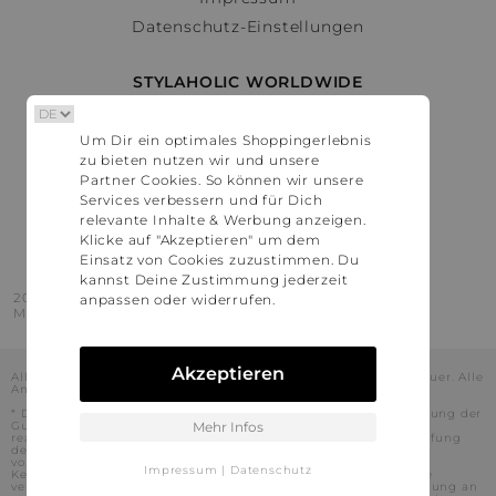
Datenschutz-Einstellungen
STYLAHOLIC WORLDWIDE
Deutschland
Um Dir ein optimales Shoppingerlebnis
Österreich
zu bieten nutzen wir und unsere
Schweiz
Partner Cookies. So können wir unsere
France
Services verbessern und für Dich
relevante Inhalte & Werbung anzeigen.
United States
Klicke auf "Akzeptieren" um dem
Einsatz von Cookies zuzustimmen. Du
kannst Deine Zustimmung jederzeit
2016 - 2026 © Stylaholic.
anpassen oder widerrufen.
Made for you with love in munich.
Akzeptieren
Alle Preise inkl. der jeweils geltenden gesetzlichen Mehrwertsteuer. Alle
Angaben ohne Gewähr.
* Die angezeigten Preise beinhalten Rabatte, die durch die Nutzung der
Gutschein-Codes auf den Seiten unserer Partner voraussichtlich
Mehr Infos
realisiert werden können. Stylaholic führt keine vollständige Prüfung
der Gutschein-Codes durch und es kann daher in Einzelfällen
vorkommen, dass die Gutscheine abweichend von unserem
Impressum
|
Datenschutz
Kenntnisstand bei dem jeweiligen Shop nicht oder nur teilweise
verwendet werden können. Darüber hinaus kann deren Verwendung an