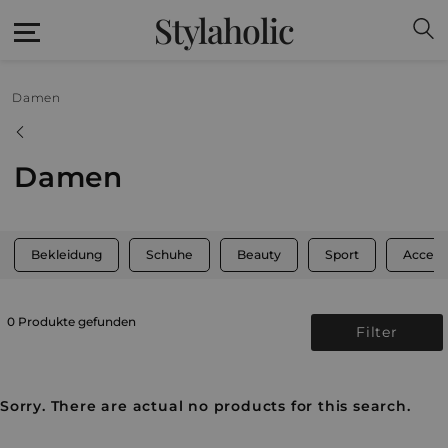
Stylaholic
Damen
Damen
Bekleidung
Schuhe
Beauty
Sport
Access
0 Produkte gefunden
Filter
Sorry. There are actual no products for this search.