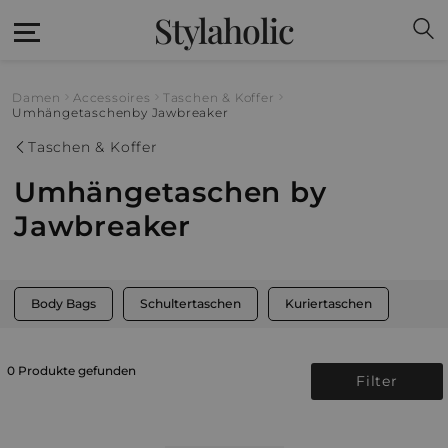
Stylaholic
Damen
Accessoires
Taschen & Koffer
Umhängetaschen
by Jawbreaker
Taschen & Koffer
Umhängetaschen by
Jawbreaker
Body Bags
Schultertaschen
Kuriertaschen
0 Produkte gefunden
Filter