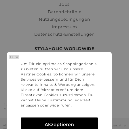
Jobs
Datenrichtlinie
Nutzungsbedingungen
Impressum
Datenschutz-Einstellungen
STYLAHOLIC WORLDWIDE
Deutschland
Um Dir ein optimales Shoppingerlebnis
Österreich
zu bieten nutzen wir und unsere
Schweiz
Partner Cookies. So können wir unsere
France
Services verbessern und für Dich
relevante Inhalte & Werbung anzeigen.
United States
Klicke auf "Akzeptieren" um dem
Einsatz von Cookies zuzustimmen. Du
kannst Deine Zustimmung jederzeit
2016 - 2026 © Stylaholic.
anpassen oder widerrufen.
Made for you with love in munich.
Akzeptieren
Alle Preise inkl. der jeweils geltenden gesetzlichen Mehrwertsteuer. Alle
Angaben ohne Gewähr.