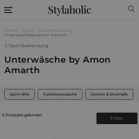
Stylaholic
Damen
Sport
Sportbekleidung
Unterwäsche
by Amon Amarth
Sportbekleidung
Unterwäsche by Amon
Amarth
Sport-BHs
Funktionswäsche
Socken & Strümpfe
0 Produkte gefunden
Filter