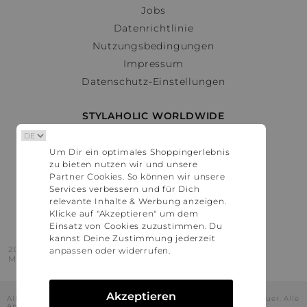
Jobs
Datenrichtlinie
Nutzungsbedingungen
Impressum
Datenschutz-Einstellungen
STYLAHOLIC WORLDWIDE
Deutschland
Um Dir ein optimales Shoppingerlebnis
Österreich
zu bieten nutzen wir und unsere
Schweiz
Partner Cookies. So können wir unsere
France
Services verbessern und für Dich
relevante Inhalte & Werbung anzeigen.
United States
Klicke auf "Akzeptieren" um dem
Einsatz von Cookies zuzustimmen. Du
kannst Deine Zustimmung jederzeit
2016 - 2026 © Stylaholic.
anpassen oder widerrufen.
Made for you with love in munich.
Akzeptieren
Alle Preise inkl. der jeweils geltenden gesetzlichen Mehrwertsteuer. Alle
Angaben ohne Gewähr.