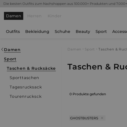
Die besten Outfits zum Nachshoppen aus 100.000+ Produkten und 7.000
Damen
Herren
Kinder
Outfits
Bekleidung
Schuhe
Beauty
Sport
Access
Damen
Damen
Sport
Taschen & Ruc
Sport
Taschen & Ru
Taschen & Rucksäcke
Sporttaschen
Tagesrucksack
0 Produkte gefunden
Tourenrucksck
GHOSTBUSTERS