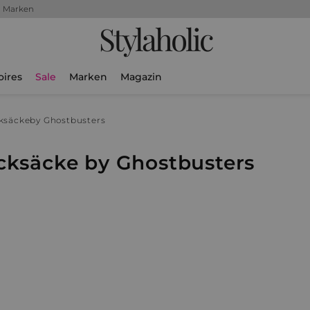
+ Marken
Stylaholic
oires
Sale
Marken
Magazin
ksäcke
by Ghostbusters
cksäcke by Ghostbusters