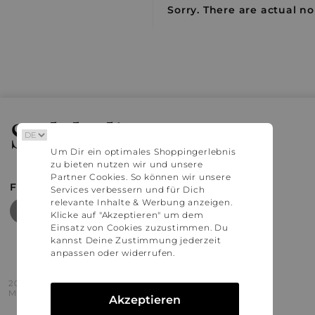
Sorry. There are actual no
Stylaholic
Um Dir ein optimales Shoppingerlebnis
zu bieten nutzen wir und unsere
Partner Cookies. So können wir unsere
FIND MORE INSPIRATION
Services verbessern und für Dich
relevante Inhalte & Werbung anzeigen.
Klicke auf "Akzeptieren" um dem
Einsatz von Cookies zuzustimmen. Du
kannst Deine Zustimmung jederzeit
anpassen oder widerrufen.
2016 - 2026 © Stylaholic.
Made for you with love in munich.
Akzeptieren