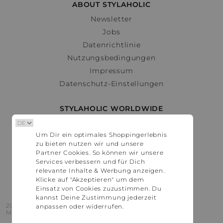
ABOUT STYLAHOLIC
Newsletter
Jobs
Datenrichtlinie
Nutzungsbedingungen
Impressum
Datenschutz-Einstellungen
STYLAHOLIC WORLDWIDE
Deutschland
Um Dir ein optimales Shoppingerlebnis
Österreich
zu bieten nutzen wir und unsere
Schweiz
Partner Cookies. So können wir unsere
France
Services verbessern und für Dich
relevante Inhalte & Werbung anzeigen.
United States
Klicke auf "Akzeptieren" um dem
Einsatz von Cookies zuzustimmen. Du
kannst Deine Zustimmung jederzeit
2016 - 2026 © Stylaholic.
anpassen oder widerrufen.
Made for you with love in munich.