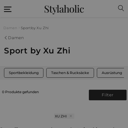
Stylaholic
Damen
Sport
by Xu Zhi
Damen
Sport by Xu Zhi
Sportbekleidung
Taschen & Rucksäcke
Ausrüstung
0 Produkte gefunden
Filter
XU ZHI