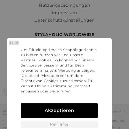
Nutzungsbedingungen
Impressum
Datenschutz-Einstellungen
STYLAHOLIC WORLDWIDE
Deutschland
Um Dir ein optimales Shoppingerlebnis
Österreich
zu bieten nutzen wir und unsere
Schweiz
Partner Cookies. So können wir unsere
France
Services verbessern und für Dich
relevante Inhalte & Werbung anzeigen.
United States
Klicke auf "Akzeptieren" um dem
Einsatz von Cookies zuzustimmen. Du
kannst Deine Zustimmung jederzeit
2016 - 2026 © Stylaholic.
anpassen oder widerrufen.
Made for you with love in munich.
Akzeptieren
Alle Preise inkl. der jeweils geltenden gesetzlichen Mehrwertsteuer. Alle
Angaben ohne Gewähr.
* Die angezeigten Preise beinhalten Rabatte, die durch die Nutzung der
Gutschein-Codes auf den Seiten unserer Partner voraussichtlich
Mehr Infos
realisiert werden können. Stylaholic führt keine vollständige Prüfung