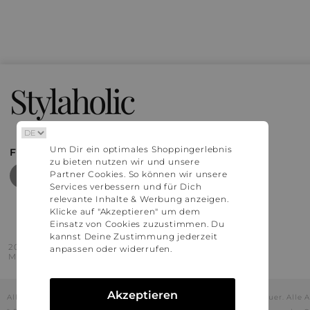
Stylaholic
Um Dir ein optimales Shoppingerlebnis
FIND MORE INSPIRATION
zu bieten nutzen wir und unsere
Partner Cookies. So können wir unsere
Services verbessern und für Dich
relevante Inhalte & Werbung anzeigen.
Klicke auf "Akzeptieren" um dem
Einsatz von Cookies zuzustimmen. Du
kannst Deine Zustimmung jederzeit
2016 - 2026 © Stylaholic.
anpassen oder widerrufen.
Made for you with love in munich.
Akzeptieren
Alle Preise inkl. der jeweils geltenden gesetzlichen Mehrwertsteuer. All