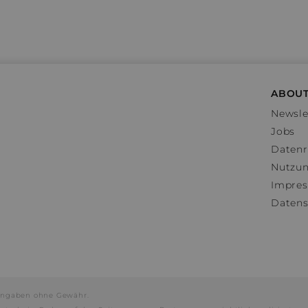
ABOUT
Newsle
Jobs
Datenr
Nutzu
Impre
Datens
e Angaben ohne Gewähr.