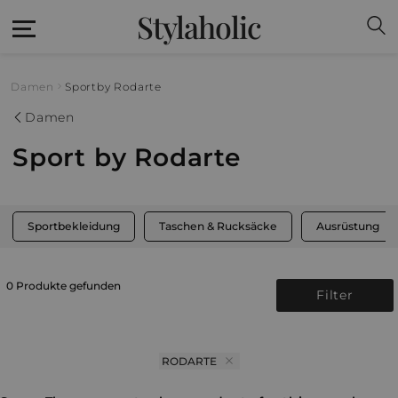
Stylaholic
Damen
Sport
by Rodarte
Damen
Sport by Rodarte
Sportbekleidung
Taschen & Rucksäcke
Ausrüstung
0 Produkte gefunden
Filter
RODARTE