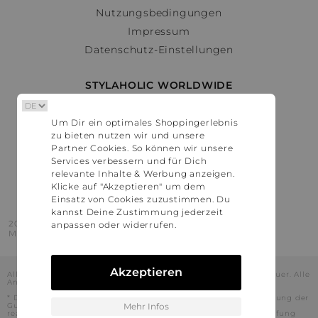
Nutzungsbedingungen
Impressum
Datenschutz-Einstellungen
STYLAHOLIC WORLDWIDE
Deutschland
Um Dir ein optimales Shoppingerlebnis
Österreich
zu bieten nutzen wir und unsere
Schweiz
Partner Cookies. So können wir unsere
France
Services verbessern und für Dich
relevante Inhalte & Werbung anzeigen.
United States
Klicke auf "Akzeptieren" um dem
Einsatz von Cookies zuzustimmen. Du
kannst Deine Zustimmung jederzeit
2016 - 2026 © Stylaholic.
anpassen oder widerrufen.
Made for you with love in munich.
Akzeptieren
Alle Preise inkl. der jeweils geltenden gesetzlichen Mehrwertsteuer. Alle
Angaben ohne Gewähr.
* Die angezeigten Preise beinhalten Rabatte, die durch die Nutzung der
Gutschein-Codes auf den Seiten unserer Partner voraussichtlich
Mehr Infos
realisiert werden können. Stylaholic führt keine vollständige Prüfung