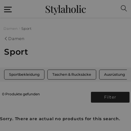
Stylaholic
Damen
Sport
Damen
Sport
Sportbekleidung
Taschen & Rucksäcke
Ausrüstung
0 Produkte gefunden
Filter
Sorry. There are actual no products for this search.