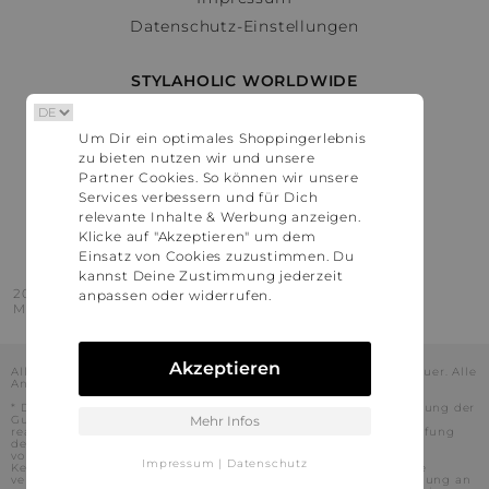
Datenschutz-Einstellungen
STYLAHOLIC WORLDWIDE
Deutschland
Um Dir ein optimales Shoppingerlebnis
Österreich
zu bieten nutzen wir und unsere
Schweiz
Partner Cookies. So können wir unsere
France
Services verbessern und für Dich
relevante Inhalte & Werbung anzeigen.
United States
Klicke auf "Akzeptieren" um dem
Einsatz von Cookies zuzustimmen. Du
kannst Deine Zustimmung jederzeit
2016 - 2026 © Stylaholic.
anpassen oder widerrufen.
Made for you with love in munich.
Akzeptieren
Alle Preise inkl. der jeweils geltenden gesetzlichen Mehrwertsteuer. Alle
Angaben ohne Gewähr.
* Die angezeigten Preise beinhalten Rabatte, die durch die Nutzung der
Gutschein-Codes auf den Seiten unserer Partner voraussichtlich
Mehr Infos
realisiert werden können. Stylaholic führt keine vollständige Prüfung
der Gutschein-Codes durch und es kann daher in Einzelfällen
vorkommen, dass die Gutscheine abweichend von unserem
Impressum
|
Datenschutz
Kenntnisstand bei dem jeweiligen Shop nicht oder nur teilweise
verwendet werden können. Darüber hinaus kann deren Verwendung an