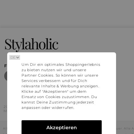
Stylaholic
Um Dir ein optimales Shoppingerlebnis
FIND MORE INSPIRATION
zu bieten nutzen wir und unsere
Partner Cookies. So können wir unsere
Services verbessern und für Dich
relevante Inhalte & Werbung anzeigen.
Klicke auf "Akzeptieren" um dem
Einsatz von Cookies zuzustimmen. Du
kannst Deine Zustimmung jederzeit
2016 - 2026 © Stylaholic.
anpassen oder widerrufen.
Made for you with love in munich.
Akzeptieren
Alle Preise inkl. der jeweils geltenden gesetzlichen Mehrwertsteuer. All