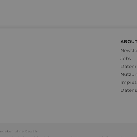
ABOUT
Newsle
Jobs
Datenr
Nutzu
Impre
Datens
e Angaben ohne Gewähr.