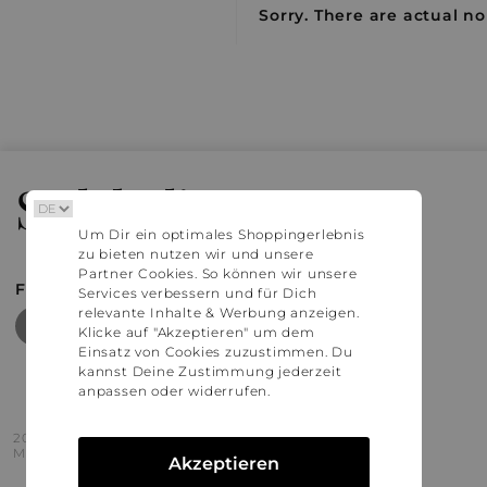
Sorry. There are actual no
Stylaholic
Um Dir ein optimales Shoppingerlebnis
zu bieten nutzen wir und unsere
Partner Cookies. So können wir unsere
FIND MORE INSPIRATION
Services verbessern und für Dich
relevante Inhalte & Werbung anzeigen.
Klicke auf "Akzeptieren" um dem
Einsatz von Cookies zuzustimmen. Du
kannst Deine Zustimmung jederzeit
anpassen oder widerrufen.
2016 - 2026 © Stylaholic.
Made for you with love in munich.
Akzeptieren