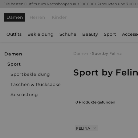
Die besten Outfits zum Nachshoppen aus 100.000+ Produkten und 7.000
Damen
Herren
Kinder
Outfits
Bekleidung
Schuhe
Beauty
Sport
Access
Damen
Damen
Sport
by Felina
Sport
Sport by Feli
Sportbekleidung
Taschen & Rucksäcke
Ausrüstung
0 Produkte gefunden
FELINA