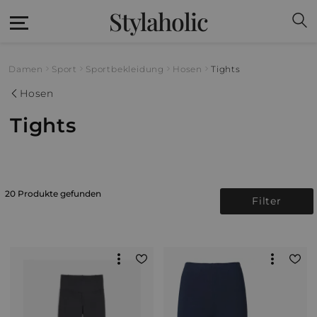
Stylaholic
Damen
Sport
Sportbekleidung
Hosen
Tights
Hosen
Tights
20 Produkte gefunden
Filter