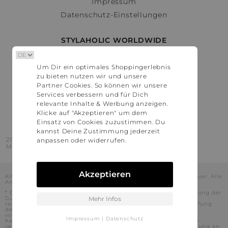
Impressum
Datenschutz-Einstellungen
STYLAHOLIC WORLDWIDE
Deutschland
Um Dir ein optimales Shoppingerlebnis
Österreich
zu bieten nutzen wir und unsere
Schweiz
Partner Cookies. So können wir unsere
France
Services verbessern und für Dich
relevante Inhalte & Werbung anzeigen.
United States
Klicke auf "Akzeptieren" um dem
Einsatz von Cookies zuzustimmen. Du
kannst Deine Zustimmung jederzeit
2016 - 2026 © Stylaholic.
anpassen oder widerrufen.
Made for you with love in munich.
Akzeptieren
Alle Preise inkl. der jeweils geltenden gesetzlichen Mehrwertsteuer. Alle
Angaben ohne Gewähr.
* Die angezeigten Preise beinhalten Rabatte, die durch die Nutzung der
Gutschein-Codes auf den Seiten unserer Partner voraussichtlich
Mehr Infos
realisiert werden können. Stylaholic führt keine vollständige Prüfung
der Gutschein-Codes durch und es kann daher in Einzelfällen
vorkommen, dass die Gutscheine abweichend von unserem
Impressum
|
Datenschutz
Kenntnisstand bei dem jeweiligen Shop nicht oder nur teilweise
verwendet werden können. Darüber hinaus kann deren Verwendung an