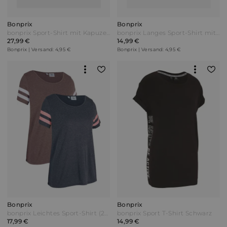
Bonprix
Bonprix
bonprix Sport-Shirt mit Kapuze schnelltrocknend Rot
bonprix Langes Sport-Shirt mit Rückenausschnitt Grün
27,99 €
14,99 €
Bonprix | Versand: 4,95 €
Bonprix | Versand: 4,95 €
Bonprix
Bonprix
bonprix Leichtes Sport-Shirt (2er Pack) Grau
bonprix Sport T-Shirt Schwarz
17,99 €
14,99 €