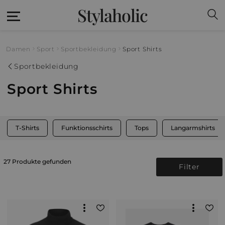
Stylaholic
Damen
Sport
Sportbekleidung
Sport Shirts
Sportbekleidung
Sport Shirts
T-Shirts
Funktionsschirts
Tops
Langarmshirts
27 Produkte gefunden
Filter