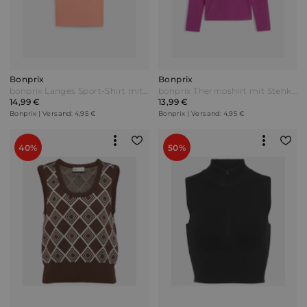
Bonprix
Bonprix
bonprix Langes Sport-Shirt mit Rückenausschnitt Orange
bonprix Thermoshirt mit Stehkragen Lila
14,99 €
13,99 €
Bonprix | Versand: 4,95 €
Bonprix | Versand: 4,95 €
40%
50%