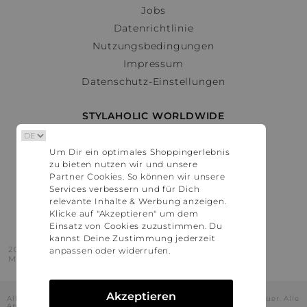
Jobs
Datenrichtlinie
Nutzungsbedingungen
Impressum
Datenschutz-Einstellungen
STYLAHOLIC WORLDWIDE
Deutschland
Um Dir ein optimales Shoppingerlebnis
Österreich
zu bieten nutzen wir und unsere
Schweiz
Partner Cookies. So können wir unsere
France
Services verbessern und für Dich
relevante Inhalte & Werbung anzeigen.
United States
Klicke auf "Akzeptieren" um dem
Einsatz von Cookies zuzustimmen. Du
kannst Deine Zustimmung jederzeit
2016 - 2026 © Stylaholic.
anpassen oder widerrufen.
Made for you with love in munich.
Akzeptieren
Alle Preise inkl. der jeweils geltenden gesetzlichen Mehrwertsteuer. Alle
Angaben ohne Gewähr.