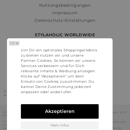
Nutzungsbedingungen
Impressum
Datenschutz-Einstellungen
STYLAHOLIC WORLDWIDE
Deutschland
Um Dir ein optimales Shoppingerlebnis
Österreich
zu bieten nutzen wir und unsere
Schweiz
Partner Cookies. So können wir unsere
France
Services verbessern und für Dich
relevante Inhalte & Werbung anzeigen.
United States
Klicke auf "Akzeptieren" um dem
Einsatz von Cookies zuzustimmen. Du
kannst Deine Zustimmung jederzeit
2016 - 2026 © Stylaholic.
anpassen oder widerrufen.
Made for you with love in munich.
Akzeptieren
Alle Preise inkl. der jeweils geltenden gesetzlichen Mehrwertsteuer. Alle
Angaben ohne Gewähr.
* Die angezeigten Preise beinhalten Rabatte, die durch die Nutzung der
Gutschein-Codes auf den Seiten unserer Partner voraussichtlich
Mehr Infos
realisiert werden können. Stylaholic führt keine vollständige Prüfung