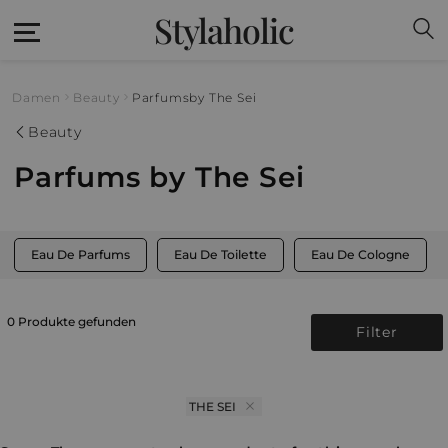
Stylaholic
Damen
Beauty
Parfums
by The Sei
Beauty
Parfums by The Sei
Eau De Parfums
Eau De Toilette
Eau De Cologne
0 Produkte gefunden
Filter
THE SEI