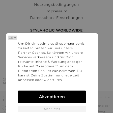
Nutzungsbedingungen
Impressum
Datenschutz-Einstellungen
STYLAHOLIC WORLDWIDE
Deutschland
Um Dir ein optimales Shoppingerlebnis
Österreich
zu bieten nutzen wir und unsere
Schweiz
Partner Cookies. So können wir unsere
France
Services verbessern und für Dich
relevante Inhalte & Werbung anzeigen.
United States
Klicke auf "Akzeptieren" um dem
Einsatz von Cookies zuzustimmen. Du
kannst Deine Zustimmung jederzeit
2016 - 2026 © Stylaholic.
anpassen oder widerrufen.
Made for you with love in munich.
Akzeptieren
Alle Preise inkl. der jeweils geltenden gesetzlichen Mehrwertsteuer. Alle
Angaben ohne Gewähr.
* Die angezeigten Preise beinhalten Rabatte, die durch die Nutzung der
Gutschein-Codes auf den Seiten unserer Partner voraussichtlich
Mehr Infos
realisiert werden können. Stylaholic führt keine vollständige Prüfung