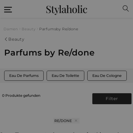
Stylaholic
Damen
Beauty
Parfums
by Re/done
Beauty
Parfums by Re/done
Eau De Parfums
Eau De Toilette
Eau De Cologne
0 Produkte gefunden
Filter
RE/DONE